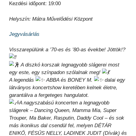
Kezdési időpont: 19:00
Helyszín: Mátra Művelődési Központ
Jegyvásárlás
Visszarepülünk a ’70-es és ’80-as évekbe! Jöttök!?
A diszkó korszak legnagyobb slágerei most
egy este, egy színpadon szólalnak meg!
A legendás
ABBA és BONEY M.
dalai egy
látványos koncertshow keretében kelnek életre,
garantálva a fergeteges hangulatot.
A nagyszabású koncerten a legnagyobb
slágerek – Dancing Queen, Mamma Mia, Super
Trouper, Ma Baker, Rasputin, Daddy Cool – és sok
más ikonikus dal csendül fel, melyen DÉTÁR
ENIKŐ, FÉSŰS NELLY, LADINEK JUDIT (Dívák) és