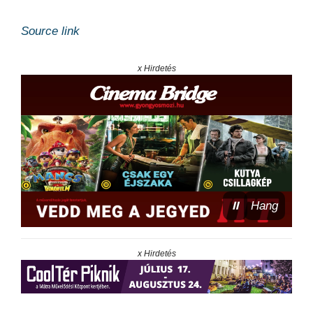
Source link
x Hirdetés
⏸
Hang
x Hirdetés