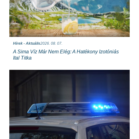
Hírek - Aktuális
2026. 08. 07.
A Sima Víz Már Nem Elég: A Hatékony Izotóniás
Ital Titka