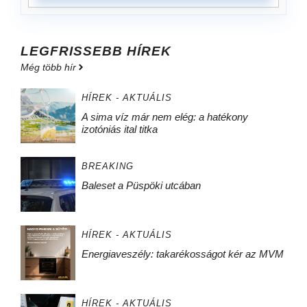
LEGFRISSEBB HÍREK
Még több hír
HÍREK - AKTUÁLIS
A sima víz már nem elég: a hatékony
izotóniás ital titka
BREAKING
Baleset a Püspöki utcában
HÍREK - AKTUÁLIS
Energiaveszély: takarékosságot kér az MVM
HÍREK - AKTUÁLIS