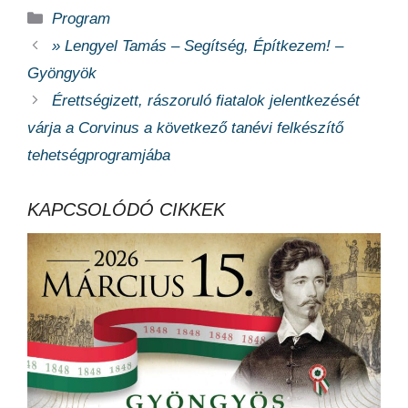
Kategória
Program
» Lengyel Tamás – Segítség, Építkezem! –
Gyöngyök
Érettségizett, rászoruló fiatalok jelentkezését
várja a Corvinus a következő tanévi felkészítő
tehetségprogramjába
KAPCSOLÓDÓ CIKKEK