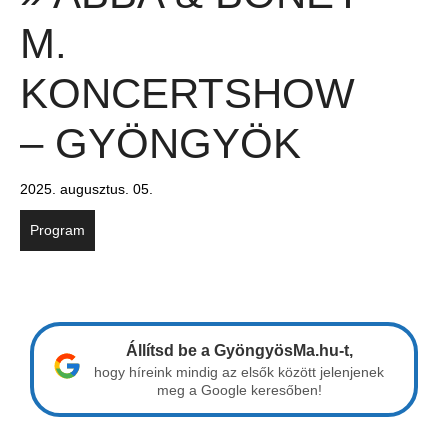
M.
KONCERTSHOW
– GYÖNGYÖK
2025. augusztus. 05.
Program
Állítsd be a GyöngyösMa.hu-t,
hogy híreink mindig az elsők között jelenjenek
meg a Google keresőben!