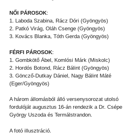
NŐI PÁROSOK
:
1. Laboda Szabina, Rácz Dóri (Gyöngyös)
2. Patkó Virág, Oláh Csenge (Gyöngyös)
3. Kovács Blanka, Tóth Gerda (Gyöngyös)
FÉRFI PÁROSOK
:
1. Gombkötő Ábel, Komlósi Márk (Miskolc)
2. Hordós Botond, Rácz Bálint (Gyöngyös)
3. Göncző-Dutkay Dániel, Nagy Bálint Máté
(Eger/Gyöngyös)
A három állomásból álló versenysorozat utolsó
fordulóját augusztus 16-án rendezik a Dr. Csépe
György Uszoda és Termálstrandon.
A fotó illusztráció.