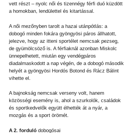
vett részt – nyolc női és tizennégy férfi duó küzdött
a homokban, lendülettel és kitartással.
A női mezőnyben tarolt a hazai utánpótlás: a
dobogó minden fokára gyöngyösi páros állhatott,
jelezve, hogy az itteni sportélet nemcsak pezseg,
de gyümölcsöző is. A férfiaknál azonban Miskolc
ünnepelhetett, miután egy vendégpáros
diadalmaskodott a nap végén, de a dobogó második
helyét a gyöngyösi Hordós Botond és Rácz Bálint
vihette el.
A bajnokság nemcsak verseny volt, hanem
közösségi esemény is, ahol a szurkolók, családok
és sportkedvelők együtt élhették át a nyár, a
mozgás és a sport örömét.
A 2. forduló
dobogósai