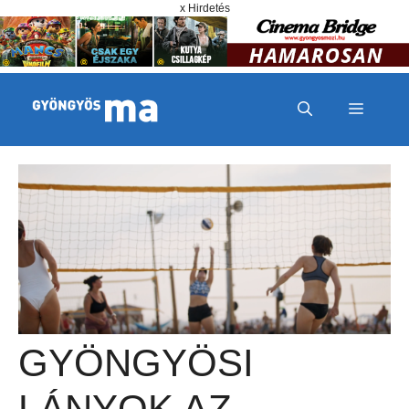
Megszakítás
Kilépés a tartalomba
x Hirdetés
MENÜ
GYÖNGYÖSI
LÁNYOK AZ