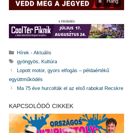
⏸
Hang
x Hirdetés
Kategória
Hírek - Aktuális
Címkék
gyöngyös
,
Kultúra
Lopott motor, gyors elfogás – példaértékű
együttműködés
Ma 75 éve hurcolták el az első rabokat Recskre
KAPCSOLÓDÓ CIKKEK