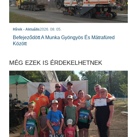
Hírek - Aktuális
2026. 08. 05.
Befejeződött A Munka Gyöngyös És Mátrafüred
Között
MÉG EZEK IS ÉRDEKELHETNEK