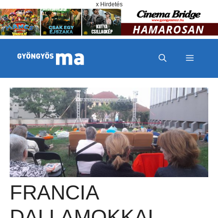
Megszakítás
Kilépés a tartalomba
x Hirdetés
MENÜ
FRANCIA
DALLAMOKKAL