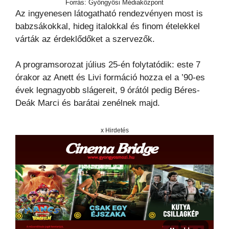
Forrás: Gyöngyösi Médiaközpont
Az ingyenesen látogatható rendezvényen most is
babzsákokkal, hideg italokkal és finom ételekkel
várták az érdeklődőket a szervezők.
A programsorozat július 25-én folytatódik: este 7
órakor az Anett és Livi formáció hozza el a ’90-es
évek legnagyobb slágereit, 9 órától pedig Béres-
Deák Marci és barátai zenélnek majd.
x Hirdetés