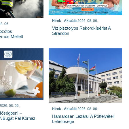
Hírek - Aktuális
2026. 08. 06.
8. 06.
Vízipisztolyos Rekordkísérlet A
Bozótos
Strandon
mos Mellett
2026. 08. 06.
Hírek - Aktuális
2026. 08. 06.
Hőségben! –
Hamarosan Lezárul A Pótfelvételi
 A Bugát Pál Kórház
Lehetősége