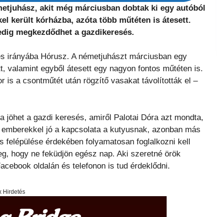
metjuhász, akit még márciusban dobtak ki egy autóból
l került kórházba, azóta több műtéten is átesett.
pedig megkezdődhet a gazdikeresés.
ülés irányába Hórusz. A németjuhászt márciusban egy
t, valamint egyből átesett egy nagyon fontos műtéten is.
r is a csontműtét után rögzítő vasakat távolították el –
a jöhet a gazdi keresés, amiről Palotai Dóra azt mondta,
 emberekkel jó a kapcsolata a kutyusnak, azonban más
s felépülése érdekében folyamatosan foglalkozni kell
yeg, hogy ne feküdjön egész nap. Aki szeretné örök
cebook oldalán és telefonon is tud érdeklődni.
x Hirdetés