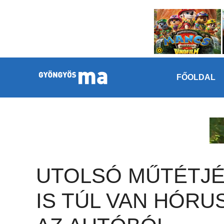
Megszakítás
Kilépés a tartalomba
FŐOLDAL
UTOLSÓ MŰTÉTJ
IS TÚL VAN HÓRU