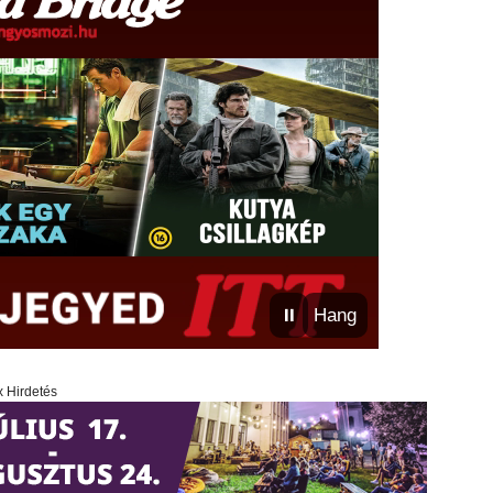
⏸
Hang
x Hirdetés