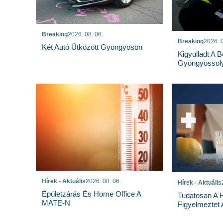
Breaking
2026. 08. 06.
Breaking
2026. 0
Két Autó Ütközött Gyöngyösön
Kigyulladt A 
Gyöngyössoly
Hírek - Aktuális
2026. 08. 06.
Hírek - Aktuális
Épületzárás És Home Office A
Tudatosan A 
MATE-N
Figyelmeztet