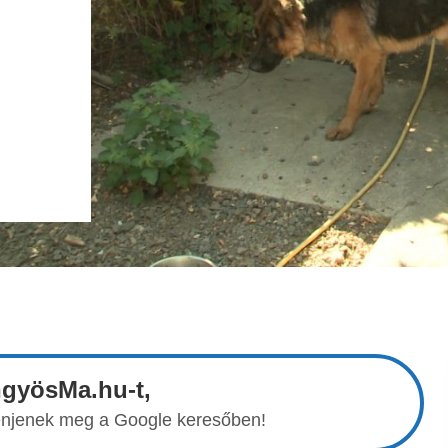
ngyösMa.hu-t,
elenjenek meg a Google keresőben!