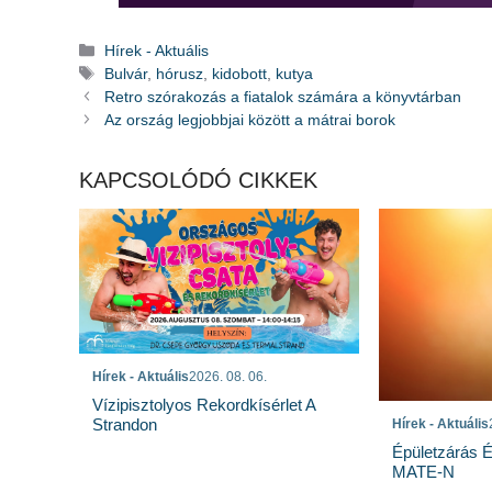
Kategória
Hírek - Aktuális
Címkék
Bulvár
,
hórusz
,
kidobott
,
kutya
Retro szórakozás a fiatalok számára a könyvtárban
Az ország legjobbjai között a mátrai borok
KAPCSOLÓDÓ CIKKEK
Hírek - Aktuális
2026. 08. 06.
Vízipisztolyos Rekordkísérlet A
Strandon
Hírek - Aktuális
Épületzárás 
MATE-N