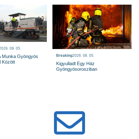
2026. 08. 05.
Breaking
2026. 08. 05.
 A Munka Gyöngyös
 Között
Kigyulladt Egy Ház
Gyöngyösorosziban