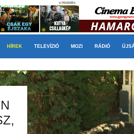
x Hirdetés
HÍREK
TELEVÍZIÓ
MOZI
RÁDIÓ
ÚJS
ÉN
SZ,