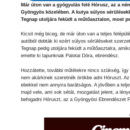
Már úton van a gyógyulás felé Hórusz, az a né
Gyöngyös közelében. A kutya súlyos sérülésekke
Tegnap utoljára feküdt a műtőasztalon, most 
Kicsit még biceg, de már úton van a teljes felép
autóból dobták ki ezért súlyos sérüléseket szerzet
Tegnap pedig utoljára feküdt a műtőasztalra, amiko
emelte ki lapunknak Palotai Dóra, ebrendész.
Hozzátette, további műtétekre nincs szükség, így 
nem akárkinek szeretnék örökbe adni Hóruszt. Az
ebekkel nem annyira barátságos. A jövőben a telje
majd vele, ami sok sétát, mozgatást jelent, a lén
befogadni Hóruszt, az a Gyöngyösi Ebrendészet Fa