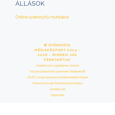
ÁLLÁSOK
Online szerkesztő munkakör
© GYÖNGYÖSI
MÉDIAKÖZPONT 2023 –
2026 - MINDEN JOG
FENNTARTVA!
Szabályzat a jogellenes olvasói
hozzászólásokkal szembeni fellépésről
ÁSZF 2025
Impresszum
Adatvédelem
Kiadó
Önkormányzati Reklámhasznosítási
Szabályzat
Kapcsolat