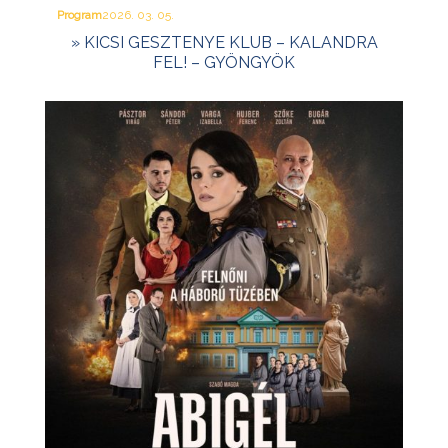
Program
2026. 03. 05.
» KICSI GESZTENYE KLUB – KALANDRA
FEL! – GYÖNGYÖK