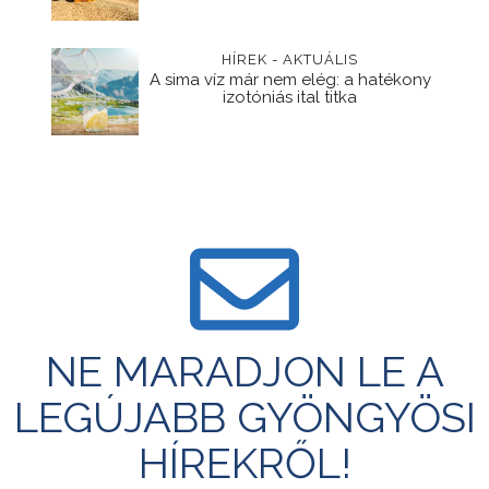
HÍREK - AKTUÁLIS
A sima víz már nem elég: a hatékony
izotóniás ital titka
NE MARADJON LE A
LEGÚJABB GYÖNGYÖSI
HÍREKRŐL!