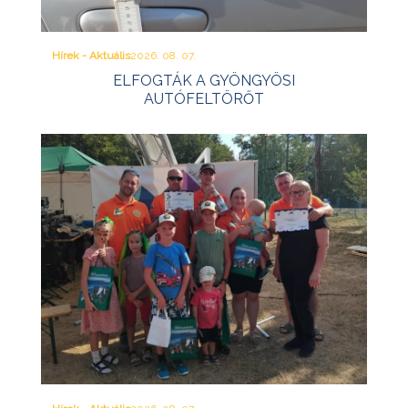
Hírek - Aktuális
2026. 08. 07.
ELFOGTÁK A GYÖNGYÖSI
AUTÓFELTÖRŐT