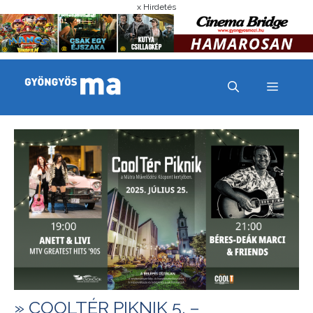
x Hirdetés
MENÜ
» COOLTÉR PIKNIK 5. –