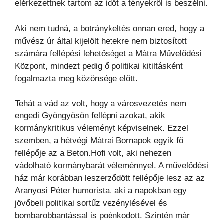
elérkezettnek tartom az időt a tényekről is beszélni.
Aki nem tudná, a botránykeltés onnan ered, hogy a
művész úr által kijelölt hetekre nem biztosított
számára fellépési lehetőséget a Mátra Művelődési
Központ, mindezt pedig ő politikai kitiltásként
fogalmazta meg közönsége előtt.
Tehát a vád az volt, hogy a városvezetés nem
engedi Gyöngyösön fellépni azokat, akik
kormánykritikus véleményt képviselnek. Ezzel
szemben, a hétvégi Mátrai Bornapok egyik fő
fellépője az a Beton.Hofi volt, aki nehezen
vádolható kormánybarát véleménnyel. A művelődési
ház már korábban leszerződött fellépője lesz az az
Aranyosi Péter humorista, aki a napokban egy
jövőbeli politikai sortűz vezénylésével és
bombarobbantással is poénkodott. Szintén már