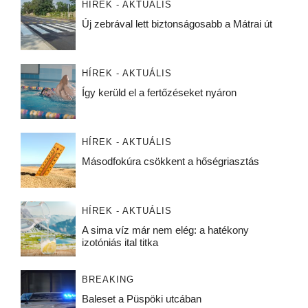
HÍREK - AKTUÁLIS
Új zebrával lett biztonságosabb a Mátrai út
HÍREK - AKTUÁLIS
Így kerüld el a fertőzéseket nyáron
HÍREK - AKTUÁLIS
Másodfokúra csökkent a hőségriasztás
HÍREK - AKTUÁLIS
A sima víz már nem elég: a hatékony
izotóniás ital titka
BREAKING
Baleset a Püspöki utcában