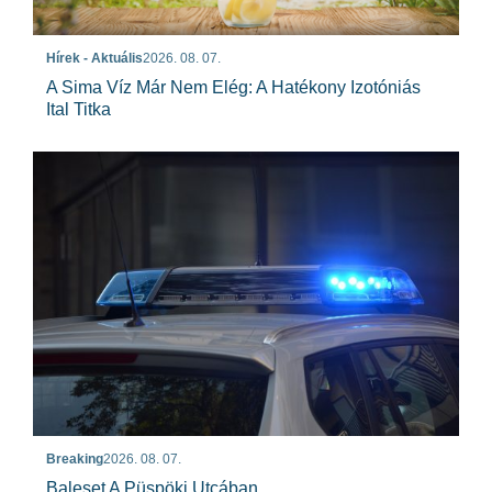
Hírek - Aktuális
2026. 08. 07.
A Sima Víz Már Nem Elég: A Hatékony Izotóniás
Ital Titka
Breaking
2026. 08. 07.
Baleset A Püspöki Utcában