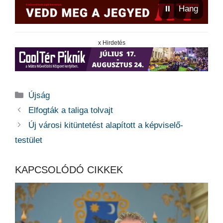
⏸
Hang
x Hirdetés
Kategória
Újság
Elfogták a taliga tolvajt
Új városi kitüntetést alapított a képviselő-
testület
KAPCSOLÓDÓ CIKKEK