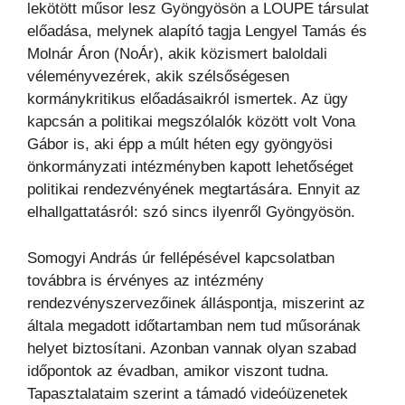
lekötött műsor lesz Gyöngyösön a LOUPE társulat
előadása, melynek alapító tagja Lengyel Tamás és
Molnár Áron (NoÁr), akik közismert baloldali
véleményvezérek, akik szélsőségesen
kormánykritikus előadásaikról ismertek. Az ügy
kapcsán a politikai megszólalók között volt Vona
Gábor is, aki épp a múlt héten egy gyöngyösi
önkormányzati intézményben kapott lehetőséget
politikai rendezvényének megtartására. Ennyit az
elhallgattatásról: szó sincs ilyenről Gyöngyösön.
Somogyi András úr fellépésével kapcsolatban
továbbra is érvényes az intézmény
rendezvényszervezőinek álláspontja, miszerint az
általa megadott időtartamban nem tud műsorának
helyet biztosítani. Azonban vannak olyan szabad
időpontok az évadban, amikor viszont tudna.
Tapasztalataim szerint a támadó videóüzenetek