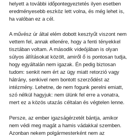
helyett a további időpontegyeztetés ilyen esetben
eredményesebb eszköz lett volna, és még lehet is,
ha valóban ez a cél.
A művész úr által elém dobott kesztyűt viszont nem
vettem fel, annak ellenére, hogy a fenti tényekkel
tisztában voltam. A második videójában is olyan
súlyos állításokat közölt, amiről ő is pontosan tudja,
hogy egyáltalán nem igazak. Én pedig biztosan
tudom: senkit nem ért az ügy miatt retorzió vagy
hátrány, senkivel nem bontott szerződést az
intézmény. Lehetne, de nem fogunk perelni emiatt,
szó nélkül hagyjuk: nem ülünk fel erre a vonatra,
mert ez a közös utazás céltalan és végtelen lenne.
Persze, az ember igazságérzetét bántja, amikor
nem védi meg magát a hamis vádakkal szemben.
Azonban nekem polgármesterként nem az