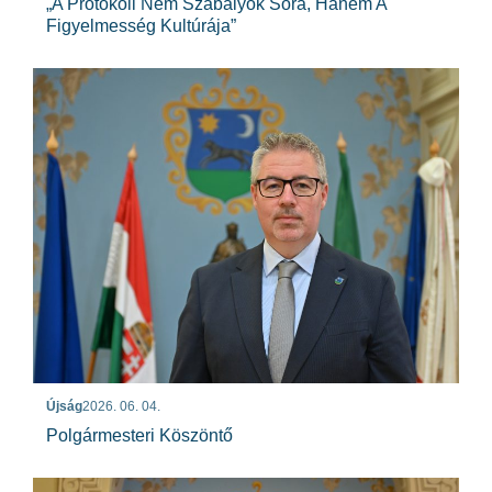
„A Protokoll Nem Szabályok Sora, Hanem A
Figyelmesség Kultúrája”
Újság
2026. 06. 04.
Polgármesteri Köszöntő