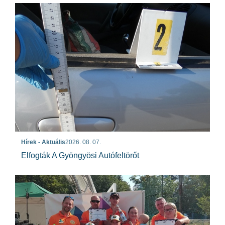
Hírek - Aktuális
2026. 08. 07.
Elfogták A Gyöngyösi Autófeltörőt