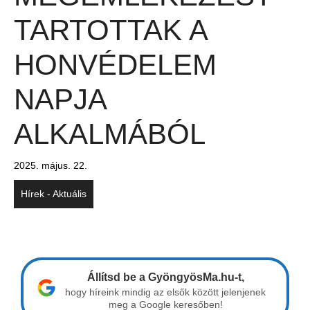
TARTOTTAK A
HONVÉDELEM
NAPJA
ALKALMÁBÓL
2025. május. 22.
Hírek - Aktuális
Állítsd be a GyöngyösMa.hu-t,
hogy híreink mindig az elsők között jelenjenek
meg a Google keresőben!