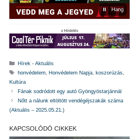
⏸
Hang
x Hirdetés
Kategória
Hírek - Aktuális
Címkék
honvédelem
,
Honvédelem Napja
,
koszorúzás
,
Kultúra
Fának sodródott egy autó Gyöngyöstarjánnál
Nőtt a nálunk eltöltött vendégéjszakák száma
(Aktuális – 2025.05.21.)
KAPCSOLÓDÓ CIKKEK