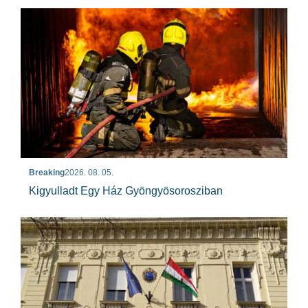
Breaking
2026. 08. 05.
Kigyulladt Egy Ház Gyöngyösorosziban