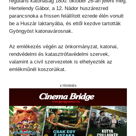
reguláris katonaság 1800. október 26-án jelent meg.
Hertelendy Gábor, a 12. Nádor huszárezred
parancsnoka a frissen felállított ezrede élén vonult
be a Huszár laktanyába, és ettől kezdve tartották
Gyöngyöst katonavárosnak.
Az emlékezés végén az önkormányzat, katonai,
rendvédelmi és katasztrófavédelmi szervek,
valamint a civil szervezetek is elhelyezték az
emlékműnél koszorúikat.
x Hirdetés