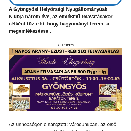
A Gyöngyösi Helyőrségi Nyugállományúak
Klubja három éve, az emlékmű felavatásakor
célként tűzte ki, hogy hagyományt teremt a
megemlékezéssel.
x Hirdetés
Az ünnepségen elhangzott: városunkban, az első