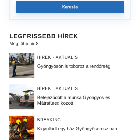
Keresés
LEGFRISSEBB HÍREK
Még több hír
HÍREK - AKTUÁLIS
Gyöngyösön is toboroz a rendőrség
HÍREK - AKTUÁLIS
Befejeződött a munka Gyöngyös és
Mátrafüred között
BREAKING
Kigyulladt egy ház Gyöngyösorosziban