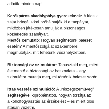
adódik minden nap!
Kerékpáros akadálypálya gyerekeknek:
A kicsik
saját bringájukkal próbálhatják ki a tanpályát,
miközben játékosan tanulják a biztonságos
közlekedés szabályait.
Mentős bemutató: Hogyan segíthetünk baleset
esetén? A mentőszolgálat szakemberei
megmutatják, mit tehetünk vészhelyzetben.
Biztonsági öv szimulátor:
Tapasztald meg, miért
életmentő a biztonsági öv használata – egy
szimulátor mutatja meg, mi történik baleset során.
Ittas vezetés szimuláció:
A „részegszemüveg”
segítségével kipróbálhatod, hogyan torzítja az
alkoholfogyasztás az érzékelést – és miért tilos
ittasan vezetni.