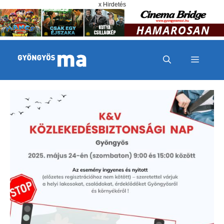
Megszakítás
Kilépés a tartalomba
x Hirdetés
MENÜ