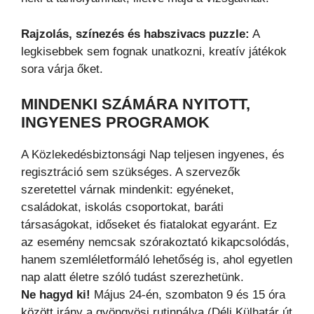
Rajzolás, színezés és habszivacs puzzle:
A
legkisebbek sem fognak unatkozni, kreatív játékok
sora várja őket.
MINDENKI SZÁMÁRA NYITOTT,
INGYENES PROGRAMOK
A Közlekedésbiztonsági Nap teljesen ingyenes, és
regisztráció sem szükséges. A szervezők
szeretettel várnak mindenkit: egyéneket,
családokat, iskolás csoportokat, baráti
társaságokat, időseket és fiatalokat egyaránt. Ez
az esemény nemcsak szórakoztató kikapcsolódás,
hanem szemléletformáló lehetőség is, ahol egyetlen
nap alatt életre szóló tudást szerezhetünk.
Ne hagyd ki!
Május 24-én, szombaton 9 és 15 óra
között irány a gyöngyösi rutinpálya (Déli Külhatár út