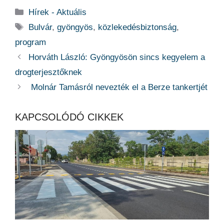
Kategória
Hírek - Aktuális
Címkék
Bulvár
,
gyöngyös
,
közlekedésbiztonság
,
program
Horváth László: Gyöngyösön sincs kegyelem a
drogterjesztőknek
Molnár Tamásról nevezték el a Berze tankertjét
KAPCSOLÓDÓ CIKKEK