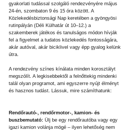
gyakorlati tudással szolgáló rendezvényére május
24-én, szombaton 9 és 15 óra között. A
Közlekedésbiztonsági Nap keretében a gyöngyösi
rutinpályán (Déli Külhatár út 10–12.) a
szakemberek játékos és tanulságos módon hívják
fel a figyelmet a tudatos közlekedés fontosságára,
akár autóval, akár biciklivel vagy épp gyalog kelünk
útra.
A rendezvény színes kínálata minden korosztályt
megszólít. A legkisebbektől a felnőttekig mindenki
talál olyan programot, ami egyszerre nyújt élményt
és hasznos tudást. Lássuk, mire számíthatunk:
Rendőrautó-, rendőrmotor-, kamion- és
buszbemutató:
Ülj be egy rendőrautóba vagy egy
igazi kamion volánja mögé – ilyen lehetőség nem