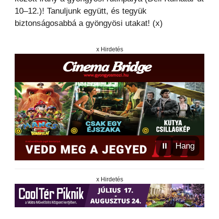
10–12.)! Tanuljunk együtt, és tegyük
biztonságosabbá a gyöngyösi utakat! (x)
x Hirdetés
⏸
Hang
x Hirdetés