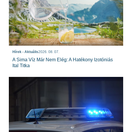
Hírek - Aktuális
2026. 08. 07.
A Sima Víz Már Nem Elég: A Hatékony Izotóniás
Ital Titka