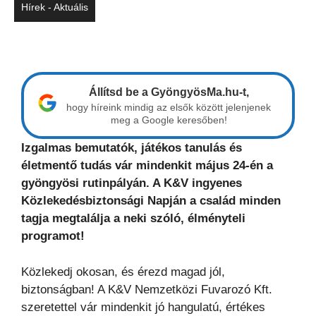
Hírek - Aktuális
Állítsd be a GyöngyösMa.hu-t,
hogy híreink mindig az elsők között jelenjenek
meg a Google keresőben!
Izgalmas bemutatók, játékos tanulás és
életmentő tudás vár mindenkit május 24-én a
gyöngyösi rutinpályán. A K&V ingyenes
Közlekedésbiztonsági Napján a család minden
tagja megtalálja a neki szóló, élményteli
programot!
Közlekedj okosan, és érezd magad jól,
biztonságban! A K&V Nemzetközi Fuvarozó Kft.
szeretettel vár mindenkit jó hangulatú, értékes