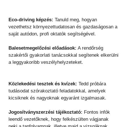
Eco-driving képzés:
Tanuld meg, hogyan
vezethetsz környezettudatosan és gazdaságosan a
saját autódon, profi oktatók segítségével.
Balesetmegelőzési előadások:
A rendőrség
szakértői gyakorlati tanácsokkal segítenek elkerülni
a leggyakoribb veszélyhelyzeteket.
Közlekedési tesztek és kvízek:
Tedd próbára
tudásodat szórakoztató feladatokkal, amelyek
kicsiknek és nagyoknak egyaránt izgalmasak.
Jogosítványszerzési tájékoztató:
Fontos infók
leendő vezetőknek, hogy felkészülten vágjanak
neki a tanfolyamnak, illetve majd a vizsgáknak.