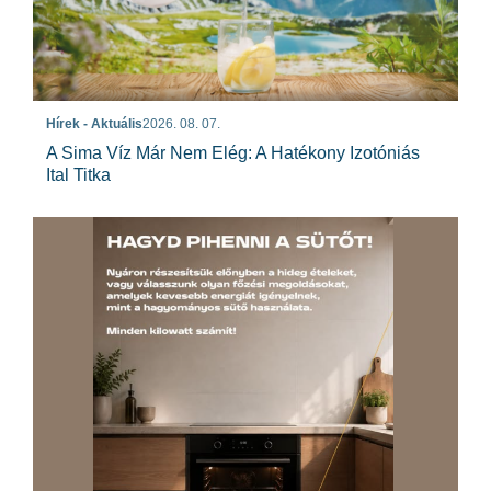
Hírek - Aktuális
2026. 08. 07.
A Sima Víz Már Nem Elég: A Hatékony Izotóniás
Ital Titka