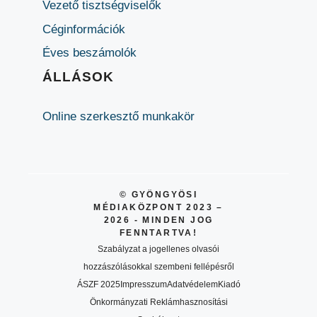
Vezető tisztségviselők
Céginformációk
Éves beszámolók
ÁLLÁSOK
Online szerkesztő munkakör
© GYÖNGYÖSI
MÉDIAKÖZPONT 2023 –
2026 - MINDEN JOG
FENNTARTVA!
Szabályzat a jogellenes olvasói
hozzászólásokkal szembeni fellépésről
ÁSZF 2025
Impresszum
Adatvédelem
Kiadó
Önkormányzati Reklámhasznosítási