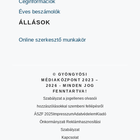
Céginformációk
Éves beszámolók
ÁLLÁSOK
Online szerkesztő munkakör
© GYÖNGYÖSI
MÉDIAKÖZPONT 2023 –
2026 - MINDEN JOG
FENNTARTVA!
Szabályzat a jogellenes olvasói
hozzászólásokkal szembeni fellépésről
ÁSZF 2025
Impresszum
Adatvédelem
Kiadó
Önkormányzati Reklámhasznosítási
Szabályzat
Kapcsolat