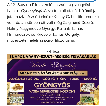
A 12. Savaria Filmszemlén a zsűri a gyöngyösi
fiatalok
Gyöngyhajú lány
című alkotását Különdíjjal
jutalmazta. A zsűri elnöke Koltay Gábor filmrendező
volt, de a zsűriben ott volt még Zsigmond Dezső,
Halmy Nagymedve György, Kollarik Tamás
filmrendezők és Kucsera Tamás Gergely,
művészetelméleti szakíró, filozófus is.
x Hirdetés