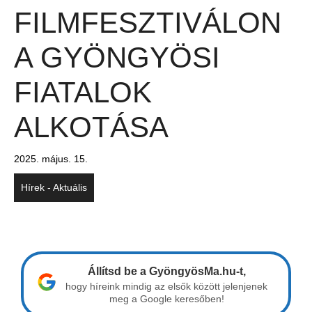
FILMFESZTIVÁLON
A GYÖNGYÖSI
FIATALOK
ALKOTÁSA
2025. május. 15.
Hírek - Aktuális
Állítsd be a GyöngyösMa.hu-t,
hogy híreink mindig az elsők között jelenjenek
meg a Google keresőben!