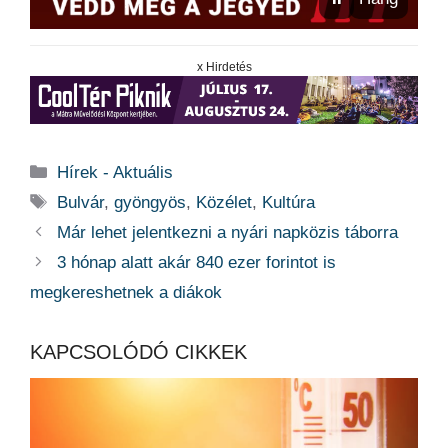
x Hirdetés
Kategória
Hírek - Aktuális
Címkék
Bulvár
,
gyöngyös
,
Közélet
,
Kultúra
Már lehet jelentkezni a nyári napközis táborra
3 hónap alatt akár 840 ezer forintot is
megkereshetnek a diákok
KAPCSOLÓDÓ CIKKEK