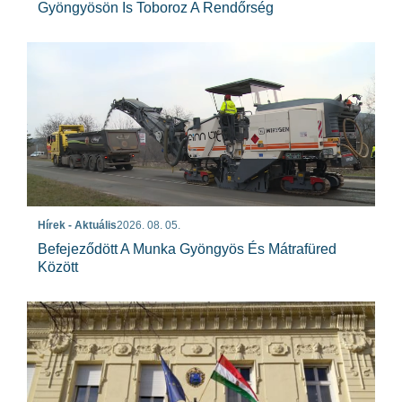
Gyöngyösön Is Toboroz A Rendőrség
Hírek - Aktuális
2026. 08. 05.
Befejeződött A Munka Gyöngyös És Mátrafüred
Között