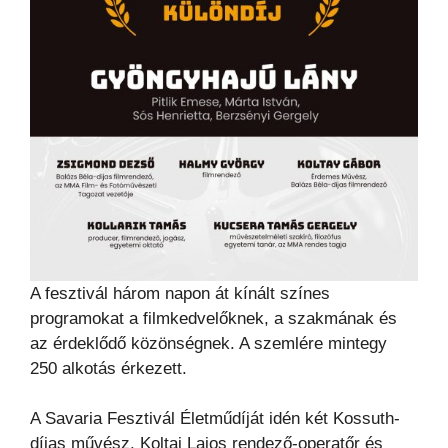
A fesztivál három napon át kínált színes
programokat a filmkedvelőknek, a szakmának és
az érdeklődő közönségnek. A szemlére mintegy
250 alkotás érkezett.
A Savaria Fesztivál Életműdíját idén két Kossuth-
díjas művész, Koltai Lajos rendező-operatőr és