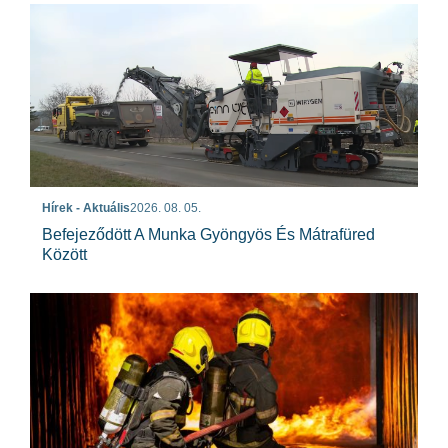
Hírek - Aktuális
2026. 08. 05.
Befejeződött A Munka Gyöngyös És Mátrafüred
Között