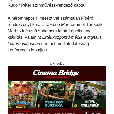
Rudolf Péter színművész-rendező kapta.
A háromnapos filmfesztivál számtalan kísérő
rendezvényt kínált:
Unseen Mari
címmel Törőcsik
Mari színésznő soha nem látott képeiből nyílt
kiállítás, valamint
Értékközpontú média a digitális
kultúra világában
címmel médiatudatosság-
konferencia is zajlott.
x Hirdetés
⏸
Hang