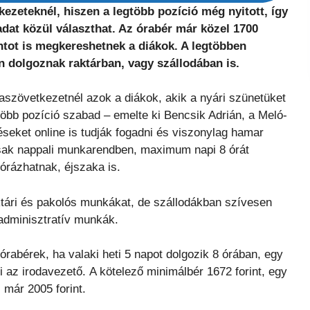
ezeteknél, hiszen a legtöbb pozíció még nyitott, így
adat közül választhat. Az órabér már közel 1700
intot is megkereshetnek a diákok. A legtöbben
n dolgoznak raktárban, vagy szállodában is.
olaszövetkezetnél azok a diákok, akik a nyári szünetüket
bb pozíció szabad – emelte ki Bencsik Adrián, a Meló-
éseket online is tudják fogadni és viszonylag hamar
 csak nappali munkarendben, maximum napi 8 órát
órázhatnak, éjszaka is.
aktári és pakolós munkákat, de szállodákban szívesen
adminisztratív munkák.
 órabérek, ha valaki heti 5 napot dolgozik 8 órában, egy
ki az irodavezető. A kötelező minimálbér 1672 forint, egy
már 2005 forint.