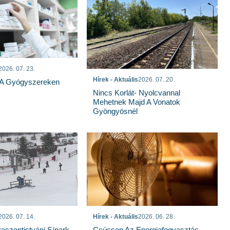
2026. 07. 23.
Hírek - Aktuális
2026. 07. 20.
 A Gyógyszereken
Nincs Korlát- Nyolcvannal
Mehetnek Majd A Vonatok
Gyöngyösnél
Hírek - Aktuális
2026. 06. 28.
2026. 07. 14.
Csúcson Az Energiafogyasztás-
raszentistváni Sípark