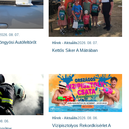
2026. 08. 07.
öngyösi Autófeltörőt
Hírek - Aktuális
2026. 08. 07.
Kettős Siker A Mátrában
Hírek - Aktuális
2026. 08. 06.
8. 06.
Vízipisztolyos Rekordkísérlet A
Bozótos