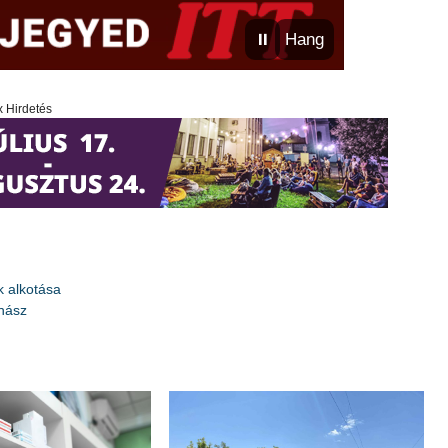
⏸
Hang
x Hirdetés
k alkotása
uhász