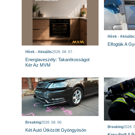
Hírek - Aktuális
Elfogták A Gy
Hírek - Aktuális
2026. 08. 07.
Energiaveszély: Takarékosságot
Kér Az MVM
Breaking
2026. 08. 06.
Breaking
2026. 0
Két Autó Ütközött Gyöngyösön
Kigyulladt A 