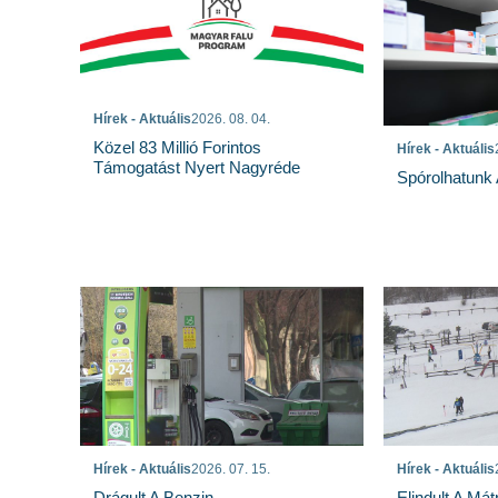
Hírek - Aktuális
2026. 08. 04.
Közel 83 Millió Forintos
Hírek - Aktuális
Támogatást Nyert Nagyréde
Spórolhatunk
Hírek - Aktuális
2026. 07. 15.
Hírek - Aktuális
Drágult A Benzin
Elindult A Mát