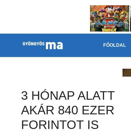
Megszakítás
Kilépés a tartalomba
FŐOLDAL
3 HÓNAP ALATT
AKÁR 840 EZER
FORINTOT IS