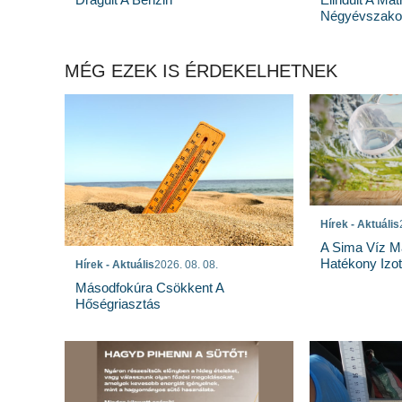
Négyévszakos
MÉG EZEK IS ÉRDEKELHETNEK
Hírek - Aktuális
A Sima Víz M
Hatékony Izotó
Hírek - Aktuális
2026. 08. 08.
Másodfokúra Csökkent A
Hőségriasztás