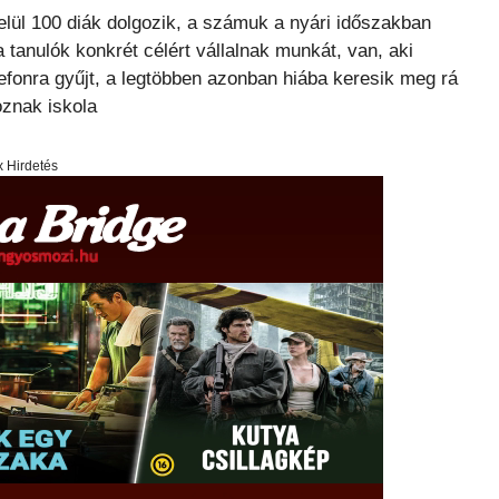
elül 100 diák dolgozik, a számuk a nyári időszakban
 tanulók konkrét célért vállalnak munkát, van, aki
lefonra gyűjt, a legtöbben azonban hiába keresik meg rá
oznak iskola
x Hirdetés