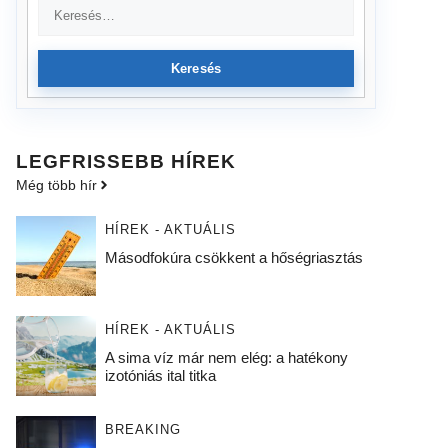
Keresés
LEGFRISSEBB HÍREK
Még több hír
HÍREK - AKTUÁLIS
Másodfokúra csökkent a hőségriasztás
HÍREK - AKTUÁLIS
A sima víz már nem elég: a hatékony
izotóniás ital titka
BREAKING