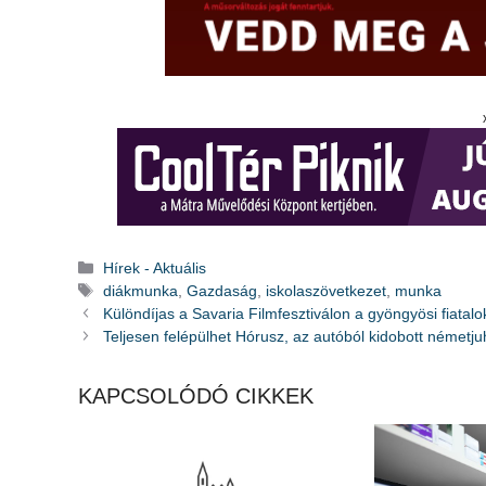
Kategória
Hírek - Aktuális
Címkék
diákmunka
,
Gazdaság
,
iskolaszövetkezet
,
munka
Különdíjas a Savaria Filmfesztiválon a gyöngyösi fiatalo
Teljesen felépülhet Hórusz, az autóból kidobott németj
KAPCSOLÓDÓ CIKKEK