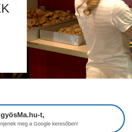
EK
ngyösMa.hu-t,
elenjenek meg a Google keresőben!