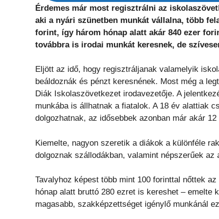
Érdemes már most regisztrálni az iskolaszövetk
aki a nyári szünetben munkát vállalna, több fel
forint, így három hónap alatt akár 840 ezer for
továbbra is irodai munkát keresnek, de szívese
Eljött az idő, hogy regisztráljanak valamelyik isk
beáldoznák és pénzt keresnének. Most még a legtö
Diák Iskolaszövetkezet irodavezetője. A jelentkez
munkába is állhatnak a fiatalok. A 18 év alattiak
dolgozhatnak, az idősebbek azonban már akár 12 
Kiemelte, nagyon szeretik a diákok a különféle r
dolgoznak szállodákban, valamint népszerűek az 
Tavalyhoz képest több mint 100 forinttal nőttek az
hónap alatt bruttó 280 ezret is kereshet – emelte 
magasabb, szakképzettséget igénylő munkánál ez 