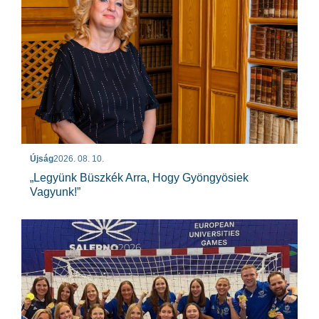
Újság
2026. 08. 10.
„Legyünk Büszkék Arra, Hogy Gyöngyösiek
Vagyunk!”