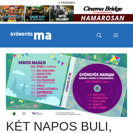
Megszakítás
Kilépés a tartalomba
x Hirdetés
MENÜ
KÉT NAPOS BULI,