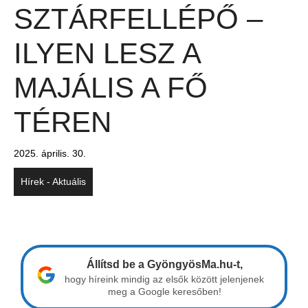
SZTÁRFELLÉPŐ –
ILYEN LESZ A
MAJÁLIS A FŐ
TÉREN
2025. április. 30.
Hírek - Aktuális
Állítsd be a GyöngyösMa.hu-t,
hogy híreink mindig az elsők között jelenjenek
meg a Google keresőben!