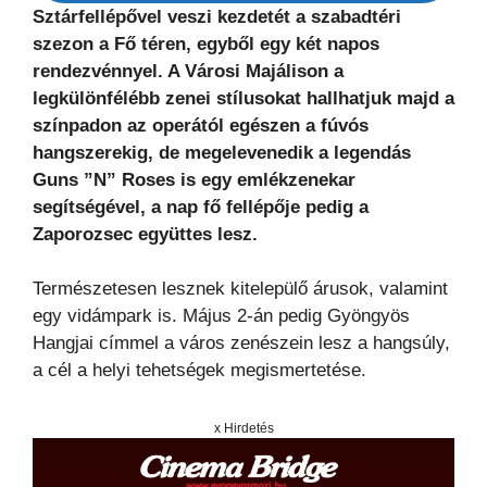
Sztárfellépővel veszi kezdetét a szabadtéri
szezon a Fő téren, egyből egy két napos
rendezvénnyel. A Városi Majálison a
legkülönfélébb zenei stílusokat hallhatjuk majd a
színpadon az operától egészen a fúvós
hangszerekig, de megelevenedik a legendás
Guns ”N” Roses is egy emlékzenekar
segítségével, a nap fő fellépője pedig a
Zaporozsec együttes lesz.
Természetesen lesznek kitelepülő árusok, valamint
egy vidámpark is. Május 2-án pedig Gyöngyös
Hangjai címmel a város zenészein lesz a hangsúly,
a cél a helyi tehetségek megismertetése.
x Hirdetés