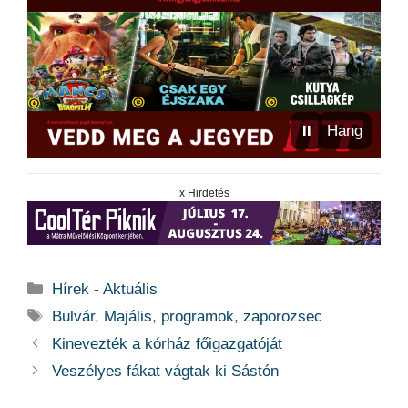
⏸
Hang
x Hirdetés
Kategória
Hírek - Aktuális
Címkék
Bulvár
,
Majális
,
programok
,
zaporozsec
Kinevezték a kórház főigazgatóját
Veszélyes fákat vágtak ki Sástón