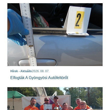
Hírek - Aktuális
2026. 08. 07.
Elfogták A Gyöngyösi Autófeltörőt