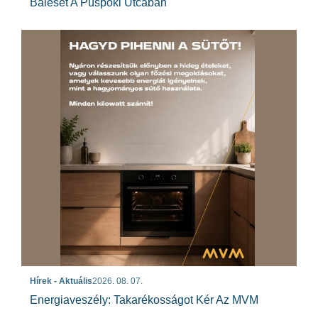
Baleset A Püspöki Utcában
Hírek - Aktuális
2026. 08. 07.
Energiaveszély: Takarékosságot Kér Az MVM