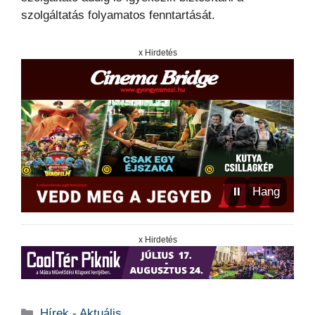
szolgáltatás folyamatos fenntartását.
x Hirdetés
⏸
Hang
x Hirdetés
Kategória
Hírek - Aktuális