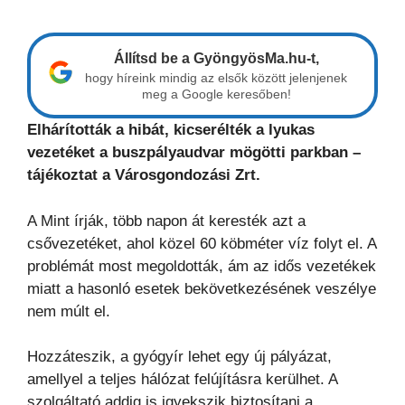
Állítsd be a GyöngyösMa.hu-t,
hogy híreink mindig az elsők között jelenjenek
meg a Google keresőben!
Elhárították a hibát, kicserélték a lyukas
vezetéket a buszpályaudvar mögötti parkban –
tájékoztat a Városgondozási Zrt.
A Mint írják, több napon át keresték azt a
csővezetéket, ahol közel 60 köbméter víz folyt el. A
problémát most megoldották, ám az idős vezetékek
miatt a hasonló esetek bekövetkezésének veszélye
nem múlt el.
Hozzáteszik, a gyógyír lehet egy új pályázat,
amellyel a teljes hálózat felújításra kerülhet. A
szolgáltató addig is igyekszik biztosítani a