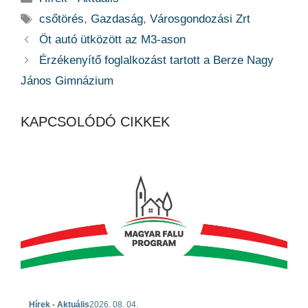
Címkék
csőtörés
,
Gazdaság
,
Városgondozási Zrt
Öt autó ütközött az M3-ason
Érzékenyítő foglalkozást tartott a Berze Nagy
János Gimnázium
KAPCSOLÓDÓ CIKKEK
Hírek - Aktuális
2026. 08. 04.