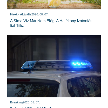
Hírek - Aktuális
2026. 08. 07.
A Sima Víz Már Nem Elég: A Hatékony Izotóniás
Ital Titka
Breaking
2026. 08. 07.