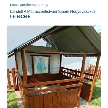
Hírek - Aktuális
2026. 07. 14.
Elindult A Mátraszentistváni Sípark Négyévszakos
Fejlesztése