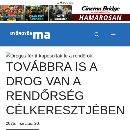
Megszakítás
Kilépés a tartalomba
x Hirdetés
MENÜ
TOVÁBBRA IS A
DROG VAN A
RENDŐRSÉG
CÉLKERESZTJÉBEN
2025. március. 20.