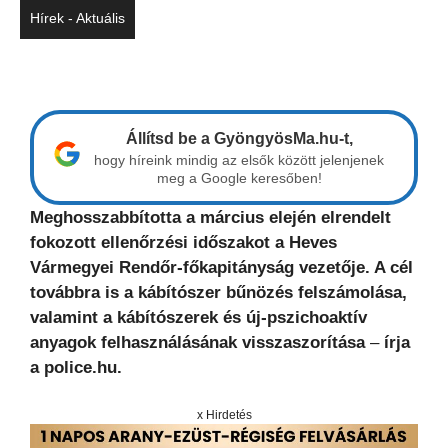
Hírek - Aktuális
Állítsd be a GyöngyösMa.hu-t,
hogy híreink mindig az elsők között jelenjenek
meg a Google keresőben!
Meghosszabbította a március elején elrendelt
fokozott ellenőrzési időszakot a Heves
Vármegyei Rendőr-főkapitányság vezetője. A cél
továbbra is a kábítószer bűnözés felszámolása,
valamint a kábítószerek és új-pszichoaktív
anyagok felhasználásának visszaszorítása
–
írja
a police.hu.
x Hirdetés