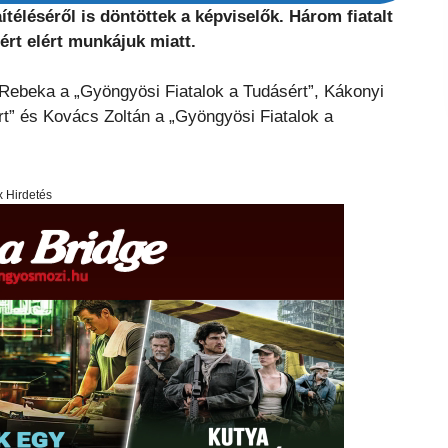
ítéléséről is döntöttek a képviselők. Három fiatalt
ért elért munkájuk miatt.
t Rebeka a „Gyöngyösi Fiatalok a Tudásért”, Kákonyi
t” és Kovács Zoltán a „Gyöngyösi Fiatalok a
x Hirdetés