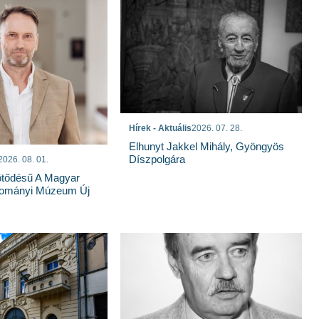
Hírek - Aktuális
2026. 07. 28.
Elhunyt Jakkel Mihály, Gyöngyös
Díszpolgára
2026. 08. 01.
tődésű A Magyar
dományi Múzeum Új