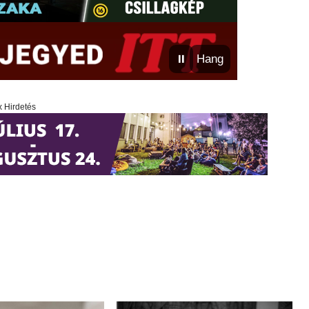
⏸
Hang
x Hirdetés