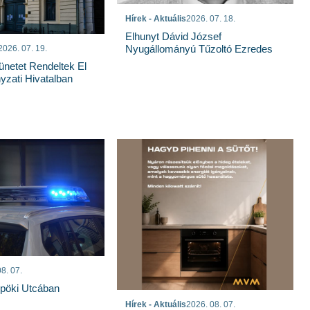
Hírek - Aktuális
2026. 07. 18.
Elhunyt Dávid József
Nyugállományú Tűzoltó Ezredes
2026. 07. 19.
ünetet Rendeltek El
zati Hivatalban
8. 07.
spöki Utcában
Hírek - Aktuális
2026. 08. 07.