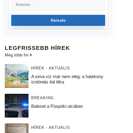
Keresés
LEGFRISSEBB HÍREK
Még több hír
HÍREK - AKTUÁLIS
A sima víz már nem elég: a hatékony
izotóniás ital titka
BREAKING
Baleset a Püspöki utcában
HÍREK - AKTUÁLIS