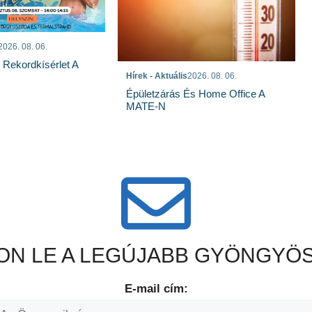
2026. 08. 06.
s Rekordkísérlet A
Hírek - Aktuális
2026. 08. 06.
Épületzárás És Home Office A
MATE-N
N LE A LEGÚJABB GYÖNGYÖS
E-mail cím: