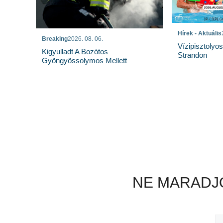
Hírek - Aktuális
Breaking
2026. 08. 06.
Vízipisztolyo
Kigyulladt A Bozótos
Strandon
Gyöngyössolymos Mellett
NE MARADJO