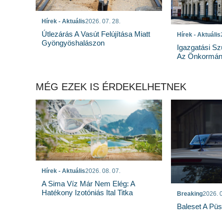
Hírek - Aktuális
2026. 07. 28.
Útlezárás A Vasút Felújítása Miatt
Hírek - Aktuális
Gyöngyöshalászon
Igazgatási Sz
Az Önkormány
MÉG EZEK IS ÉRDEKELHETNEK
Hírek - Aktuális
2026. 08. 07.
A Sima Víz Már Nem Elég: A
Hatékony Izotóniás Ital Titka
Breaking
2026. 0
Baleset A Pü