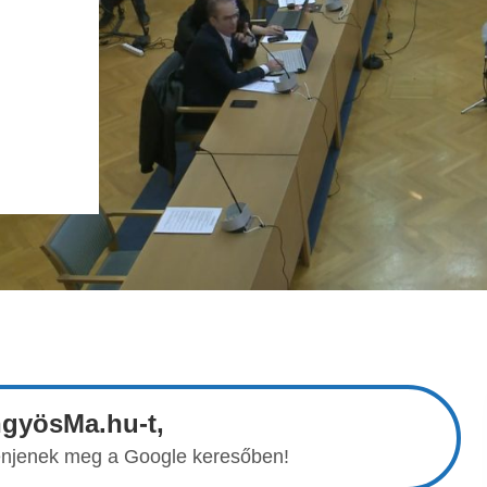
ngyösMa.hu-t,
elenjenek meg a Google keresőben!