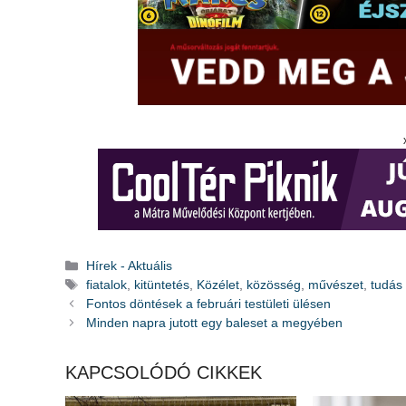
Kategória
Hírek - Aktuális
Címkék
fiatalok
,
kitüntetés
,
Közélet
,
közösség
,
művészet
,
tudás
Fontos döntések a februári testületi ülésen
Minden napra jutott egy baleset a megyében
KAPCSOLÓDÓ CIKKEK