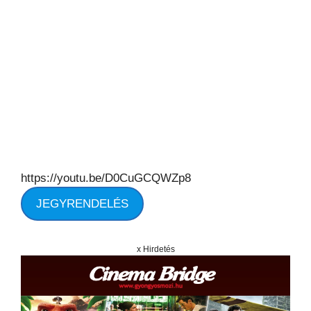
https://youtu.be/D0CuGCQWZp8
JEGYRENDELÉS
x Hirdetés