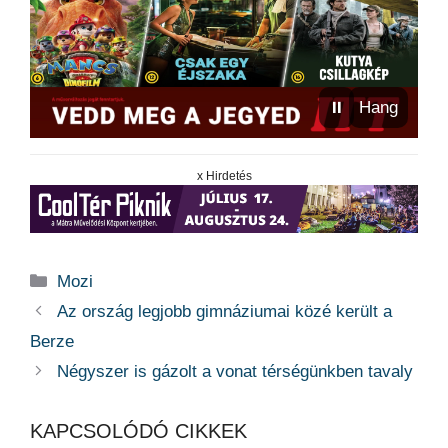
⏸
Hang
x Hirdetés
Kategória
Mozi
Az ország legjobb gimnáziumai közé került a
Berze
Négyszer is gázolt a vonat térségünkben tavaly
KAPCSOLÓDÓ CIKKEK