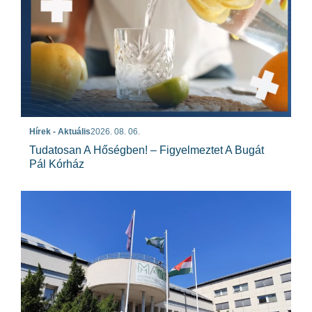
Hírek - Aktuális
2026. 08. 06.
Tudatosan A Hőségben! – Figyelmeztet A Bugát
Pál Kórház