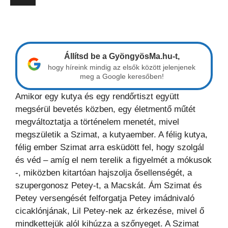
Állítsd be a GyöngyösMa.hu-t,
hogy híreink mindig az elsők között jelenjenek
meg a Google keresőben!
Amikor egy kutya és egy rendőrtiszt együtt
megsérül bevetés közben, egy életmentő műtét
megváltoztatja a történelem menetét, mivel
megszületik a Szimat, a kutyaember. A félig kutya,
félig ember Szimat arra esküdött fel, hogy szolgál
és véd – amíg el nem terelik a figyelmét a mókusok
-, miközben kitartóan hajszolja ősellenségét, a
szupergonosz Petey-t, a Macskát. Ám Szimat és
Petey versengését felforgatja Petey imádnivaló
cicaklónjának, Lil Petey-nek az érkezése, mivel ő
mindkettejük alól kihúzza a szőnyeget. A Szimat