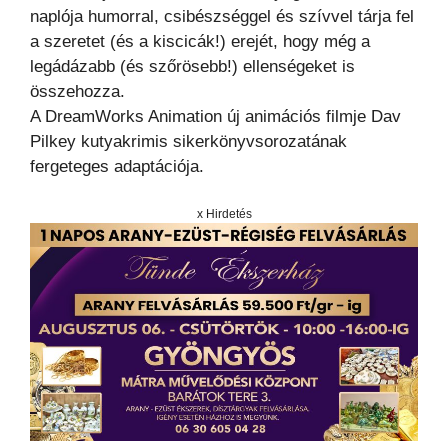
naplója humorral, csibészséggel és szívvel tárja fel
a szeretet (és a kiscicák!) erejét, hogy még a
legádázabb (és szőrösebb!) ellenségeket is
összehozza.
A DreamWorks Animation új animációs filmje Dav
Pilkey kutyakrimis sikerkönyvsorozatának
fergeteges adaptációja.
x Hirdetés