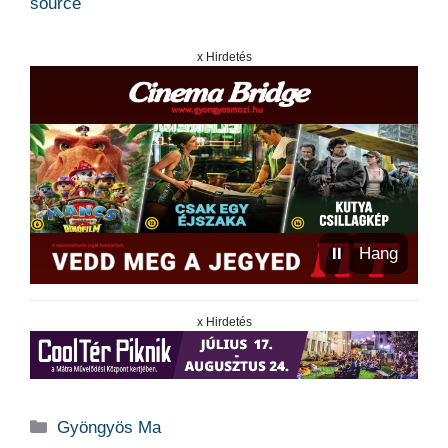
source
x Hirdetés
⏸
Hang
x Hirdetés
Kategória
Gyöngyös Ma