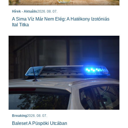
Hírek - Aktuális
2026. 08. 07.
A Sima Víz Már Nem Elég: A Hatékony Izotóniás
Ital Titka
Breaking
2026. 08. 07.
Baleset A Püspöki Utcában