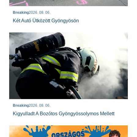
Breaking
2026. 08. 06.
Két Autó Ütközött Gyöngyösön
Breaking
2026. 08. 06.
Kigyulladt A Bozótos Gyöngyössolymos Mellett