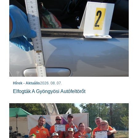
Hírek - Aktuális
2026. 08. 07.
Elfogták A Gyöngyösi Autófeltörőt