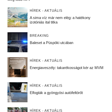
HÍREK - AKTUÁLIS
A sima víz már nem elég: a hatékony
izotóniás ital titka
BREAKING
Baleset a Püspöki utcában
HÍREK - AKTUÁLIS
Energiaveszély: takarékosságot kér az MVM
HÍREK - AKTUÁLIS
Elfogták a gyöngyösi autófeltörőt
HÍREK - AKTUÁLIS