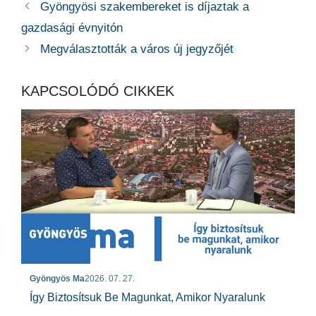
Gyöngyösi szakembereket is díjaztak a
gazdasági évnyitón
Megválasztották a város új jegyzőjét
KAPCSOLÓDÓ CIKKEK
Gyöngyös Ma
2026. 07. 27.
Így Biztosítsuk Be Magunkat, Amikor Nyaralunk