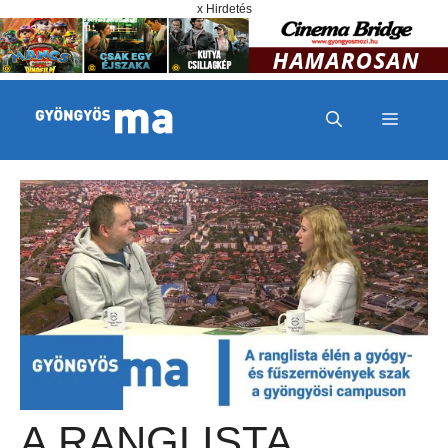
Megszakítás
Kilépés a tartalomba
x Hirdetés
MENÜ
A RANGLISTA