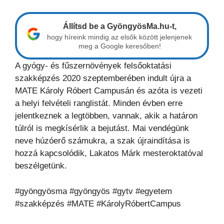
Állítsd be a GyöngyösMa.hu-t,
hogy híreink mindig az elsők között jelenjenek
meg a Google keresőben!
A gyógy- és fűszernövények felsőoktatási
szakképzés 2020 szeptemberében indult újra a
MATE Károly Róbert Campusán és azóta is vezeti
a helyi felvételi ranglistát. Minden évben erre
jelentkeznek a legtöbben, vannak, akik a határon
túlról is megkísérlik a bejutást. Mai vendégünk
neve húzóerő számukra, a szak újraindítása is
hozzá kapcsolódik, Lakatos Márk mesteroktatóval
beszélgetünk.
#gyöngyösma #gyöngyös #gytv #egyetem
#szakképzés #MATE #KárolyRóbertCampus