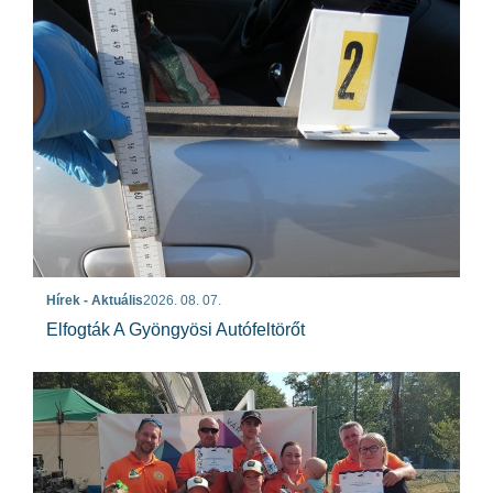
Hírek - Aktuális
2026. 08. 07.
Elfogták A Gyöngyösi Autófeltörőt