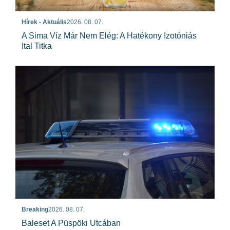
Hírek - Aktuális
2026. 08. 07.
A Sima Víz Már Nem Elég: A Hatékony Izotóniás
Ital Titka
Breaking
2026. 08. 07.
Baleset A Püspöki Utcában