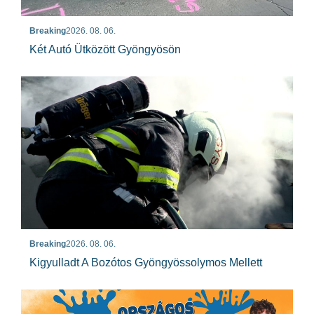
Breaking
2026. 08. 06.
Két Autó Ütközött Gyöngyösön
Breaking
2026. 08. 06.
Kigyulladt A Bozótos Gyöngyössolymos Mellett