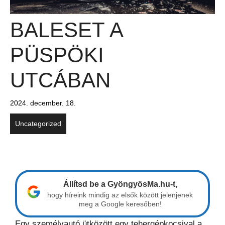
BALESET A
PÜSPÖKI
UTCÁBAN
2024. december. 18.
Uncategorized
Állítsd be a GyöngyösMa.hu-t,
hogy híreink mindig az elsők között jelenjenek
meg a Google keresőben!
Egy személyautó ütközött egy tehergépkocsival a