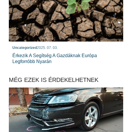
Uncategorized
2025. 07. 03.
Érkezik A Segítség A Gazdáknak Európa
Legforróbb Nyarán
MÉG EZEK IS ÉRDEKELHETNEK