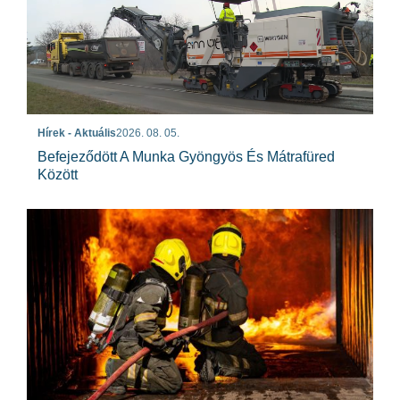
Hírek - Aktuális
2026. 08. 05.
Befejeződött A Munka Gyöngyös És Mátrafüred
Között