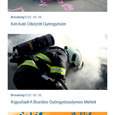
Breaking
2026. 08. 06.
Két Autó Ütközött Gyöngyösön
Breaking
2026. 08. 06.
Kigyulladt A Bozótos Gyöngyössolymos Mellett