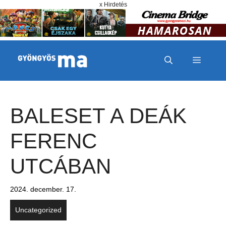
Megszakítás
Kilépés a tartalomba
x Hirdetés
MENÜ
BALESET A DEÁK
FERENC
UTCÁBAN
2024. december. 17.
Uncategorized