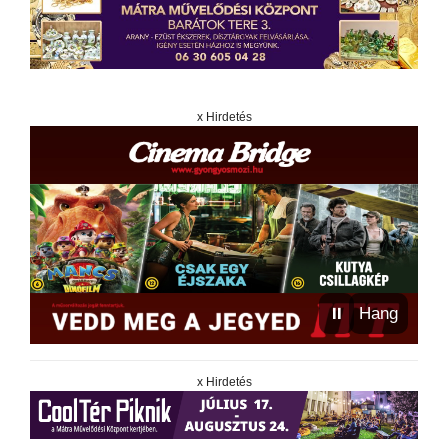
x Hirdetés
⏸
Hang
x Hirdetés