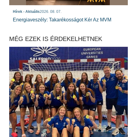
Hírek - Aktuális
2026. 08. 07.
Energiaveszély: Takarékosságot Kér Az MVM
MÉG EZEK IS ÉRDEKELHETNEK