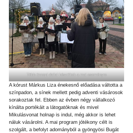
Több ünnepi dallal készültek a mai eseményre
A kórust Márkus Liza énekesnő előadása váltotta a
színpadon, a sínek mellett pedig adventi vásárosok
sorakoztak fel. Ebben az évben négy vállalkozó
kínálta portékáit a látogatóknak és mivel
Mikulásvonat holnap is indul, még akkor is lehet
náluk vásárolni. A mai program jótékony célt is
szolgált, a befolyt adományból a gyöngyösi Bugát