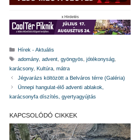
x Hirdetés
Kategória
Hírek - Aktuális
Címkék
adomány
,
advent
,
gyöngyös
,
jótékonyság
,
karácsony
,
Kultúra
,
mátra
Jégvarázs költözött a Belváros térre (Galéria)
Ünnepi hangulat-élő adventi ablakok,
karácsonyfa díszítés, gyertyagyújtás
KAPCSOLÓDÓ CIKKEK