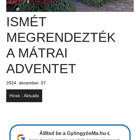
ISMÉT
MEGRENDEZTÉK
A MÁTRAI
ADVENTET
2024. december. 07.
Hírek - Aktuális
Állítsd be a GyöngyösMa.hu-t,