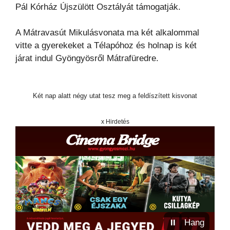
Pál Kórház Újszülött Osztályát támogatják.
A Mátravasút Mikulásvonata ma két alkalommal
vitte a gyerekeket a Télapóhoz és holnap is két
járat indul Gyöngyösről Mátrafüredre.
Két nap alatt négy utat tesz meg a feldíszített kisvonat
x Hirdetés
⏸
Hang