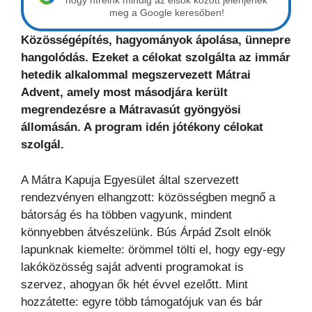
hogy híreink mindig az elsők között jelenjenek
meg a Google keresőben!
Közösségépítés, hagyományok ápolása, ünnepre
hangolódás. Ezeket a célokat szolgálta az immár
hetedik alkalommal megszervezett Mátrai
Advent, amely most másodjára került
megrendezésre a Mátravasút gyöngyösi
állomásán. A program idén jótékony célokat
szolgál.
A Mátra Kapuja Egyesület által szervezett
rendezvényen elhangzott: közösségben megnő a
bátorság és ha többen vagyunk, mindent
könnyebben átvészelünk. Bús Árpád Zsolt elnök
lapunknak kiemelte: örömmel tölti el, hogy egy-egy
lakóközösség saját adventi programokat is
szervez, ahogyan ők hét évvel ezelőtt. Mint
hozzátette: egyre több támogatójuk van és bár