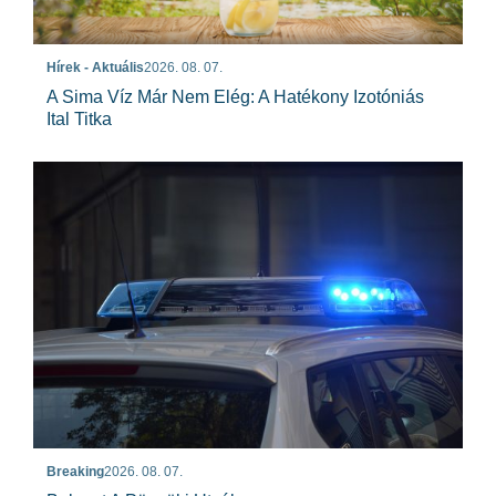
Hírek - Aktuális
2026. 08. 07.
A Sima Víz Már Nem Elég: A Hatékony Izotóniás
Ital Titka
Breaking
2026. 08. 07.