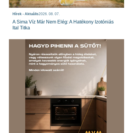
Hírek - Aktuális
2026. 08. 07.
A Sima Víz Már Nem Elég: A Hatékony Izotóniás
Ital Titka