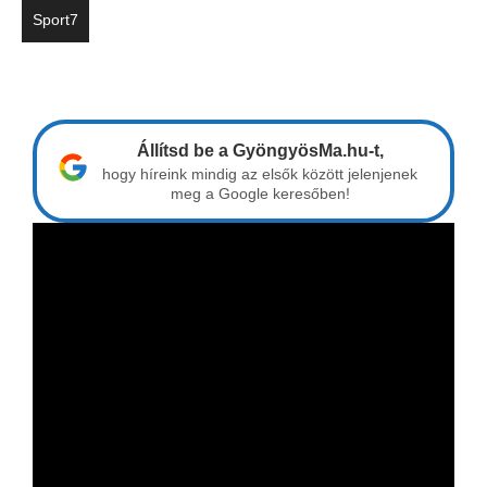
Sport7
Állítsd be a GyöngyösMa.hu-t,
hogy híreink mindig az elsők között jelenjenek
meg a Google keresőben!