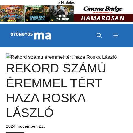
Megszakítás
Kilépés a tartalomba
x Hirdetés
MENÜ
REKORD SZÁMÚ
ÉREMMEL TÉRT
HAZA ROSKA
LÁSZLÓ
2024. november. 22.