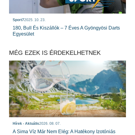
Sport7
2025. 10. 23.
180, Bull És Kiszállók – 7 Éves A Gyöngyösi Darts
Egyesület
MÉG EZEK IS ÉRDEKELHETNEK
Hírek - Aktuális
2026. 08. 07.
A Sima Víz Már Nem Elég: A Hatékony Izotóniás