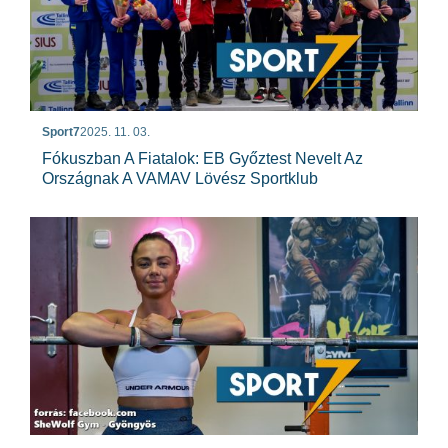
Sport7
2025. 11. 03.
Fókuszban A Fiatalok: EB Győztest Nevelt Az
Országnak A VAMAV Lövész Sportklub