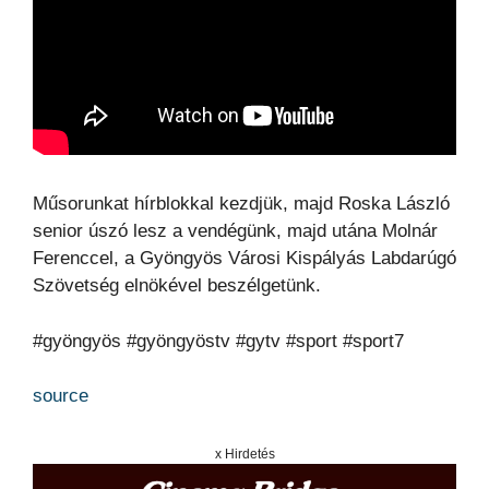
Műsorunkat hírblokkal kezdjük, majd Roska László
senior úszó lesz a vendégünk, majd utána Molnár
Ferenccel, a Gyöngyös Városi Kispályás Labdarúgó
Szövetség elnökével beszélgetünk.
#gyöngyös #gyöngyöstv #gytv #sport #sport7
source
x Hirdetés