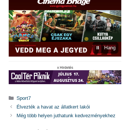
⏸
Hang
x Hirdetés
Kategória
Sport7
Élvezték a havat az állatkert lakói
Még több helyen juthatunk kedvezményekhez