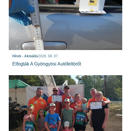
Hírek - Aktuális
2026. 08. 07.
Elfogták A Gyöngyösi Autófeltörőt