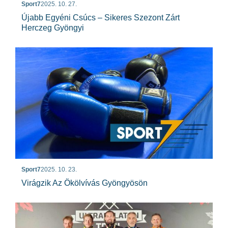
Sport7
2025. 10. 27.
Újabb Egyéni Csúcs – Sikeres Szezont Zárt
Herczeg Gyöngyi
Sport7
2025. 10. 23.
Virágzik Az Ökölvívás Gyöngyösön