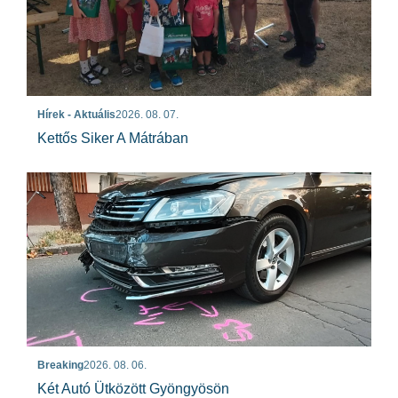
Hírek - Aktuális
2026. 08. 07.
Kettős Siker A Mátrában
Breaking
2026. 08. 06.
Két Autó Ütközött Gyöngyösön