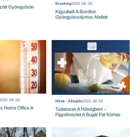
Breaking
2026. 08. 06.
özött Gyöngyösön
Kigyulladt A Bozótos
Gyöngyössolymos Mellett
2026. 08. 06.
Hírek - Aktuális
2026. 08. 06.
És Home Office A
Tudatosan A Hőségben! –
Figyelmeztet A Bugát Pál Kórház