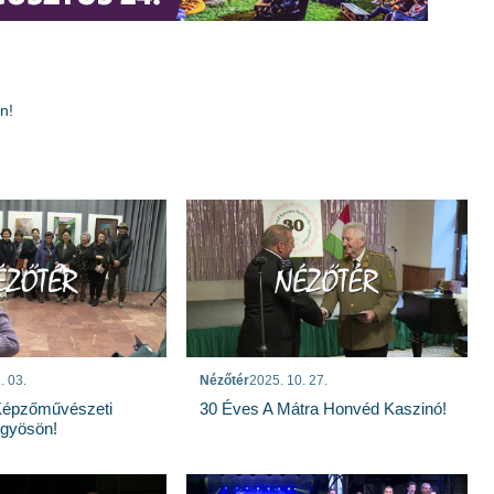
n!
. 03.
Nézőtér
2025. 10. 27.
Képzőművészeti
30 Éves A Mátra Honvéd Kaszinó!
ngyösön!