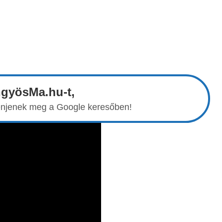
ngyösMa.hu-t,
elenjenek meg a Google keresőben!