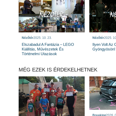
Nézőtér
2025. 10. 23.
Nézőtér
2025. 10
Elszabadul A Fantázia – LEGO
Ilyen Volt Az
Kiállítás, Művészetek És
Gyöngyösön!
Történelmi Utazások
MÉG EZEK IS ÉRDEKELHETNEK
Breaking
2026. 0