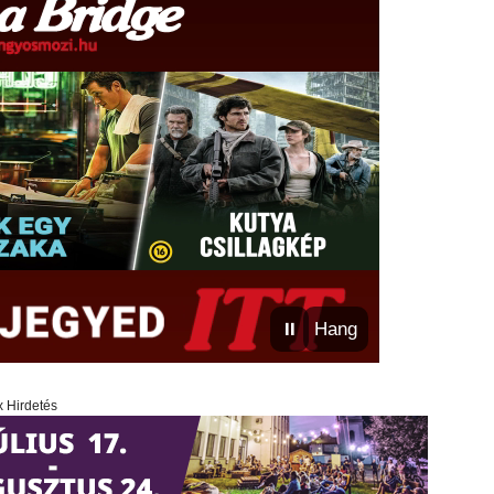
⏸
Hang
x Hirdetés