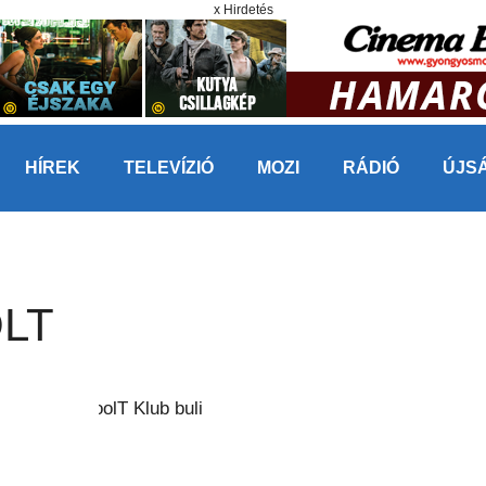
x Hirdetés
HÍREK
TELEVÍZIÓ
MOZI
RÁDIÓ
ÚJS
OLT