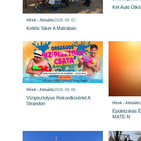
Két Autó Ütk
Hírek - Aktuális
2026. 08. 07.
Kettős Siker A Mátrában
Hírek - Aktuális
2026. 08. 06.
Vízipisztolyos Rekordkísérlet A
Strandon
Hírek - Aktuális
Épületzárás 
MATE-N