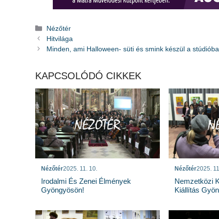
Kategória
Nézőtér
Hitvilága
Minden, ami Halloween- süti és smink készül a stúdióba
KAPCSOLÓDÓ CIKKEK
Nézőtér
2025. 11. 10.
Nézőtér
2025. 11
Irodalmi És Zenei Élmények
Nemzetközi 
Gyöngyösön!
Kiállítás Gyö