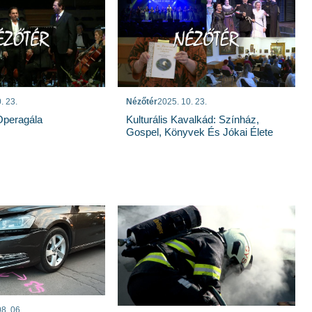
. 23.
Nézőtér
2025. 10. 23.
 Operagála
Kulturális Kavalkád: Színház,
Gospel, Könyvek És Jókai Élete
8. 06.