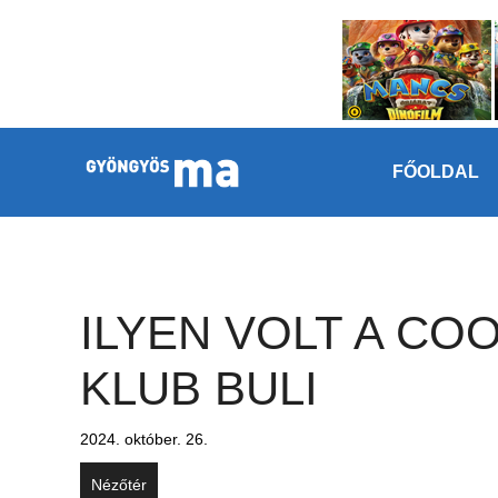
Megszakítás
Kilépés a tartalomba
FŐOLDAL
ILYEN VOLT A CO
KLUB BULI
2024. október. 26.
Nézőtér