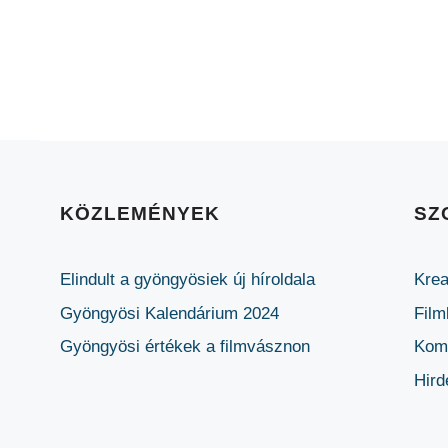
KÖZLEMÉNYEK
SZ
Elindult a gyöngyösiek új híroldala
Krea
Gyöngyösi Kalendárium 2024
Film
Gyöngyösi értékek a filmvásznon
Komm
Hird