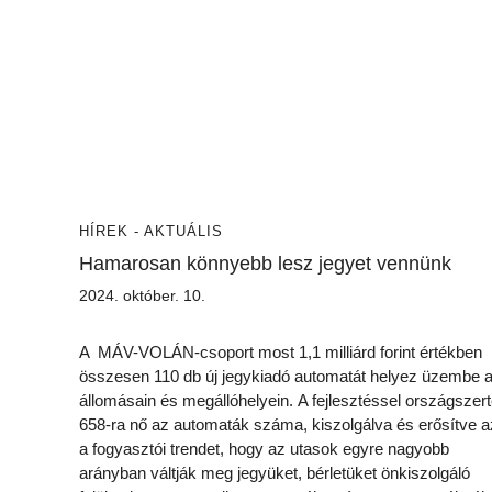
HÍREK - AKTUÁLIS
Hamarosan könnyebb lesz jegyet vennünk
2024. október. 10.
A MÁV-VOLÁN-csoport most 1,1 milliárd forint értékben
összesen 110 db új jegykiadó automatát helyez üzembe 
állomásain és megállóhelyein. A fejlesztéssel országszer
658-ra nő az automaták száma, kiszolgálva és erősítve a
a fogyasztói trendet, hogy az utasok egyre nagyobb
arányban váltják meg jegyüket, bérletüket önkiszolgáló