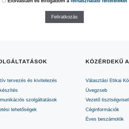
Elolvastam és elfogadom a
felhasználási feltételeket
OLGÁLTATÁSOK
KÖZÉRDEKŰ 
tív tervezés és kivitelezés
Választási Etikai K
készítés
Üvegzseb
unikációs szolgáltatások
Vezető tisztségvise
etési lehetőségek
Céginformációk
Éves beszámolók