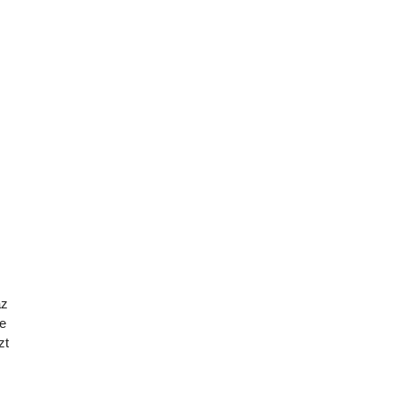
az
te
zt