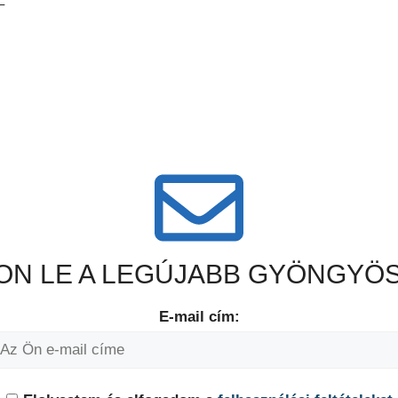
–
N LE A LEGÚJABB GYÖNGYÖS
E-mail cím: