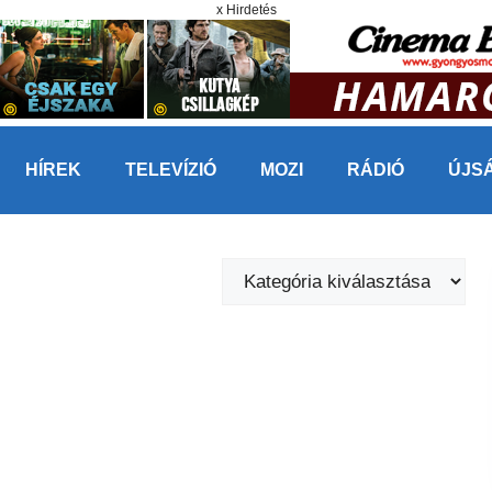
x Hirdetés
HÍREK
TELEVÍZIÓ
MOZI
RÁDIÓ
ÚJS
Kategóriák