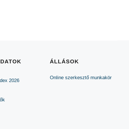
ADATOK
ÁLLÁSOK
Online szerkesztő munkakör
ódex 2026
lők