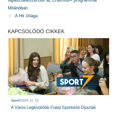
tapasztalatszerzés az Erasmus+ programmal
Milánóban
A Hit Világa
KAPCSOLÓDÓ CIKKEK
Sport7
2025. 11. 10.
A Város Legkiválóbb Fiatal Sportolóit Díjazták