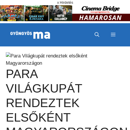
Megszakítás
Kilépés a tartalomba
x Hirdetés
MENÜ
PARA
VILÁGKUPÁT
RENDEZTEK
ELSŐKÉNT