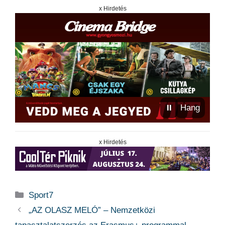
x Hirdetés
⏸
Hang
x Hirdetés
Kategória
Sport7
„AZ OLASZ MELÓ” – Nemzetközi