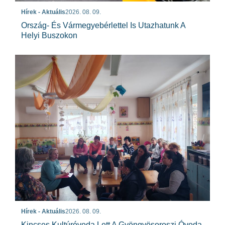
Hírek - Aktuális
2026. 08. 09.
Ország- És Vármegyebérlettel Is Utazhatunk A
Helyi Buszokon
Hírek - Aktuális
2026. 08. 09.
Kincses Kultúróvoda Lett A Gyöngyösoroszi Óvoda