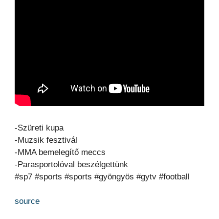
-Szüreti kupa
-Muzsik fesztivál
-MMA bemelegítő meccs
-Parasportolóval beszélgettünk
#sp7 #sports #sports #gyöngyös #gytv #football
source