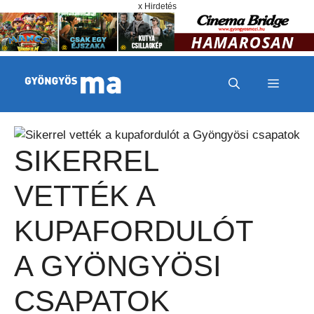
Megszakítás
Kilépés a tartalomba
x Hirdetés
MENÜ
SIKERREL
VETTÉK A
KUPAFORDULÓT
A GYÖNGYÖSI
CSAPATOK