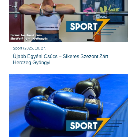
Sport7
2025. 10. 27.
Újabb Egyéni Csúcs – Sikeres Szezont Zárt
Herczeg Gyöngyi