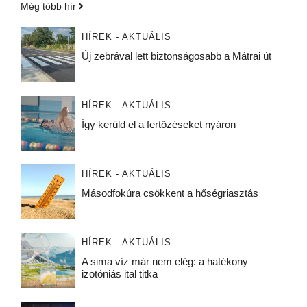
Még több hír
HÍREK - AKTUÁLIS
Új zebrával lett biztonságosabb a Mátrai út
HÍREK - AKTUÁLIS
Így kerüld el a fertőzéseket nyáron
HÍREK - AKTUÁLIS
Másodfokúra csökkent a hőségriasztás
HÍREK - AKTUÁLIS
A sima víz már nem elég: a hatékony
izotóniás ital titka