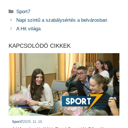
Kategória
Sport7
Napi szintű a szabálysértés a belvárosban
A Hit világa
KAPCSOLÓDÓ CIKKEK
Sport7
2025. 11. 10.