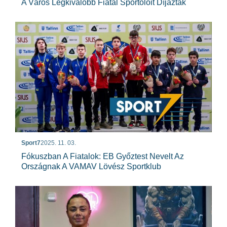
A Város Legkiválóbb Fiatal Sportolóit Díjazták
Sport7
2025. 11. 03.
Fókuszban A Fiatalok: EB Győztest Nevelt Az
Országnak A VAMAV Lövész Sportklub