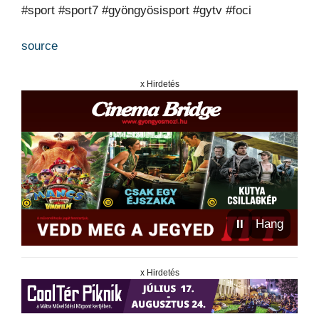
#sport #sport7 #gyöngyösisport #gytv #foci
source
x Hirdetés
⏸
Hang
x Hirdetés