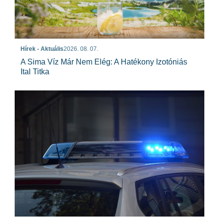
Hírek - Aktuális
2026. 08. 07.
A Sima Víz Már Nem Elég: A Hatékony Izotóniás
Ital Titka