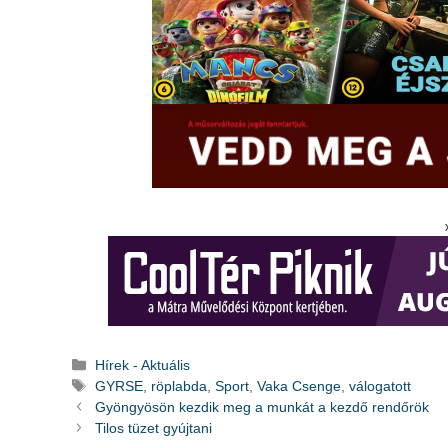
Kategória
Hírek - Aktuális
Címkék
GYRSE
,
röplabda
,
Sport
,
Vaka Csenge
,
válogatott
Gyöngyösön kezdik meg a munkát a kezdő rendőrök
Tilos tüzet gyújtani