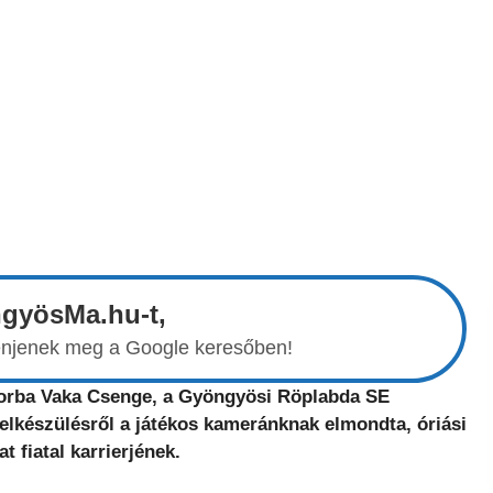
ngyösMa.hu-t,
elenjenek meg a Google keresőben!
borba Vaka Csenge, a Gyöngyösi Röplabda SE
elkészülésről a játékos kameránknak elmondta, óriási
 fiatal karrierjének.