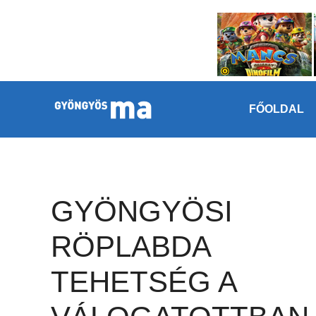
Megszakítás
Kilépés a tartalomba
FŐOLDAL
GYÖNGYÖSI
RÖPLABDA
TEHETSÉG A