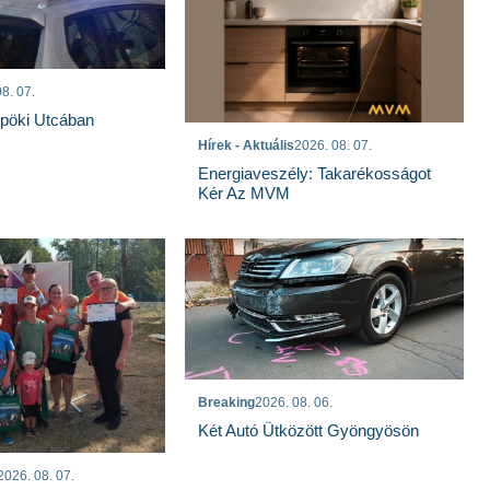
8. 07.
spöki Utcában
Hírek - Aktuális
2026. 08. 07.
Energiaveszély: Takarékosságot
Kér Az MVM
Breaking
2026. 08. 06.
Két Autó Ütközött Gyöngyösön
2026. 08. 07.