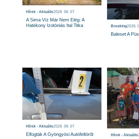
Hírek - Aktuális
2026. 08. 07.
A Sima Víz Már Nem Elég: A
Hatékony Izotóniás Ital Titka
Breaking
2026. 0
Baleset A Pü
Hírek - Aktuális
2026. 08. 07.
Elfogták A Gyöngyösi Autófeltörőt
Hírek - Aktuális