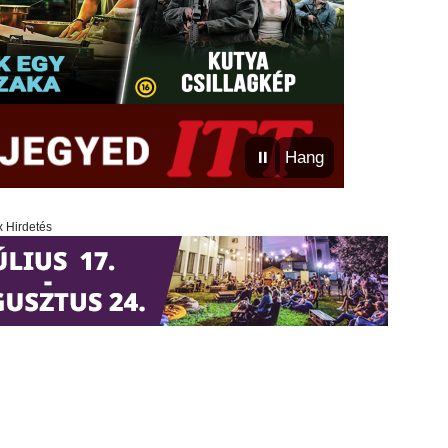
⏸
Hang
x Hirdetés