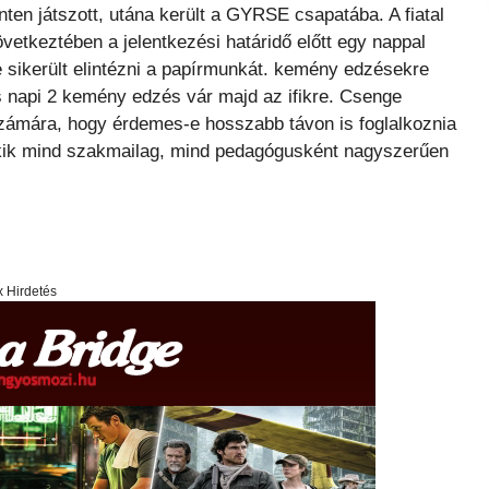
nten játszott, utána került a GYRSE csapatába. A fiatal
övetkeztében a jelentkezési határidő előtt egy nappal
sikerült elintézni a papírmunkát. kemény edzésekre
 napi 2 kemény edzés vár majd az ifikre. Csenge
 számára, hogy érdemes-e hosszabb távon is foglalkoznia
 akik mind szakmailag, mind pedagógusként nagyszerűen
x Hirdetés