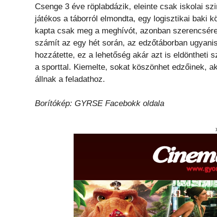
Csenge 3 éve röplabdázik, eleinte csak iskolai szi
játékos a táborról elmondta, egy logisztikai baki k
kapta csak meg a meghívót, azonban szerencsére 
számít az egy hét során, az edzőtáborban ugyanis
hozzátette, ez a lehetőség akár azt is eldöntheti
a sporttal. Kiemelte, sokat köszönhet edzőinek,
állnak a feladathoz.
Borítókép: GYRSE Facebokk oldala