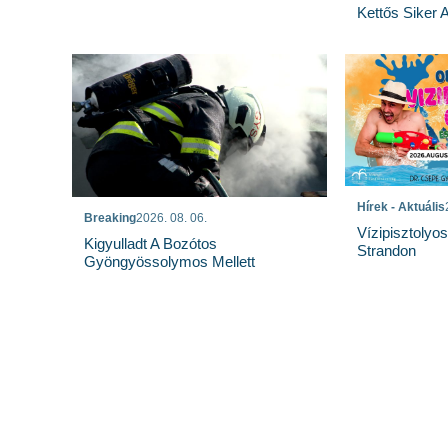
Kettős Siker 
Hírek - Aktuális
Breaking
2026. 08. 06.
Vízipisztolyo
Kigyulladt A Bozótos
Strandon
Gyöngyössolymos Mellett