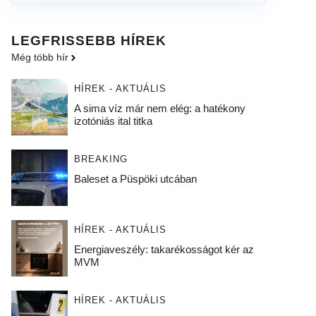
LEGFRISSEBB HÍREK
Még több hír
HÍREK - AKTUÁLIS
A sima víz már nem elég: a hatékony
izotóniás ital titka
BREAKING
Baleset a Püspöki utcában
HÍREK - AKTUÁLIS
Energiaveszély: takarékosságot kér az
MVM
HÍREK - AKTUÁLIS