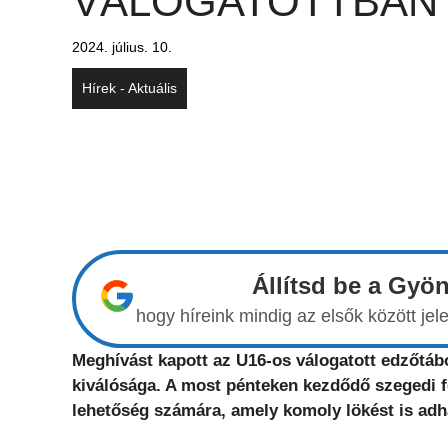
VÁLOGATOTTBAN
2024. július. 10.
Hírek - Aktuális
Állítsd be a Gyö
hogy híreink mindig az elsők között j
Meghívást kapott az U16-os válogatott edzőtá
kiválósága. A most pénteken kezdődő szegedi f
lehetőség számára, amely komoly lökést is adhat