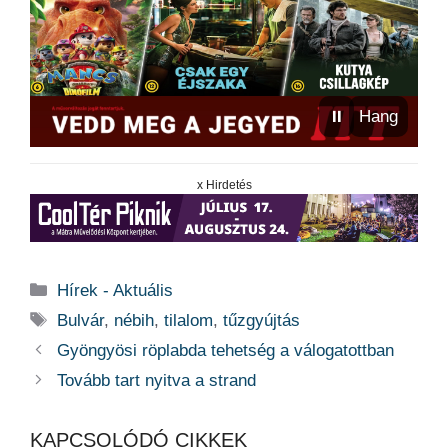
⏸
Hang
x Hirdetés
Kategória
Hírek - Aktuális
Címkék
Bulvár
,
nébih
,
tilalom
,
tűzgyújtás
Gyöngyösi röplabda tehetség a válogatottban
Tovább tart nyitva a strand
KAPCSOLÓDÓ CIKKEK