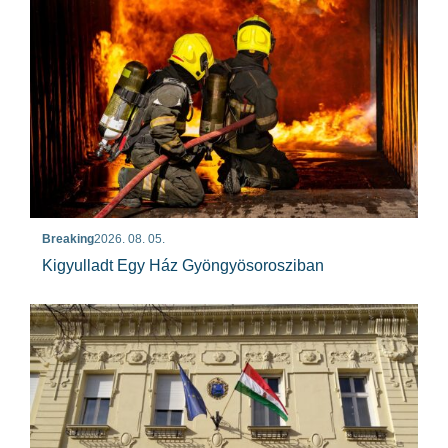
Breaking
2026. 08. 05.
Kigyulladt Egy Ház Gyöngyösorosziban