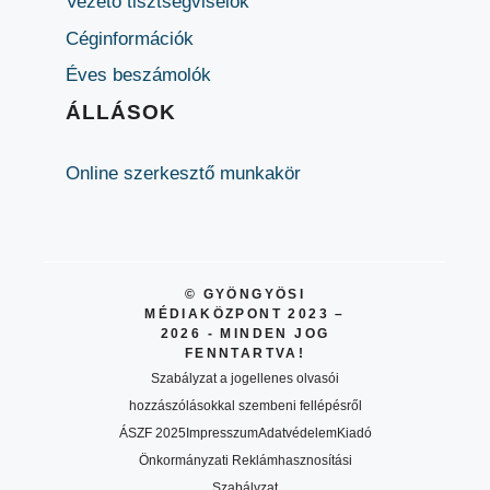
Vezető tisztségviselők
Céginformációk
Éves beszámolók
ÁLLÁSOK
Online szerkesztő munkakör
© GYÖNGYÖSI
MÉDIAKÖZPONT 2023 –
2026 - MINDEN JOG
FENNTARTVA!
Szabályzat a jogellenes olvasói
hozzászólásokkal szembeni fellépésről
ÁSZF 2025
Impresszum
Adatvédelem
Kiadó
Önkormányzati Reklámhasznosítási
Szabályzat