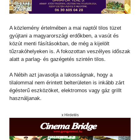
A közlemény értelmében a mai naptól tilos tüzet
gyújtani a magyarországi erdőkben, a vasút és
közút menti fásításokban, de még a kijelölt
tűzrakóhelyeken is. A fokozottan veszélyes időszak
alatt a parlag- és gazégetés szintén tilos.
A Nébih azt javasolja a lakosságnak, hogy a
tilalommal nem érintett belterületen is inkább zárt
égésterű eszközöket, elektromos vagy gáz grillt
használjanak.
x Hirdetés