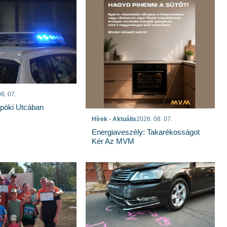
8. 07.
spöki Utcában
Hírek - Aktuális
2026. 08. 07.
Energiaveszély: Takarékosságot
Kér Az MVM