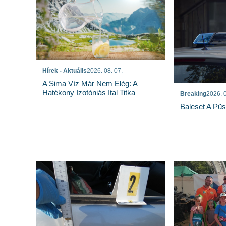
Hírek - Aktuális
2026. 08. 07.
A Sima Víz Már Nem Elég: A
Hatékony Izotóniás Ital Titka
Breaking
2026. 0
Baleset A Pü