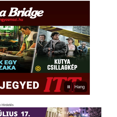
⏸
Hang
x Hirdetés