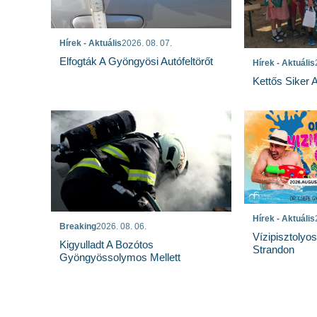
Hírek - Aktuális
2026. 08. 07.
Elfogták A Gyöngyösi Autófeltörőt
Hírek - Aktuális
Kettős Siker 
Hírek - Aktuális
Breaking
2026. 08. 06.
Vízipisztolyo
Kigyulladt A Bozótos
Strandon
Gyöngyössolymos Mellett