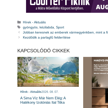
Kategória
Hírek - Aktuális
Címkék
gyöngyös
,
kézilabda
,
Sport
Jobban keresnek az emberek vármegyénkben, mint a f
Kezdődik a parlagfű felderítése
KAPCSOLÓDÓ CIKKEK
Hírek - Aktuális
2026. 08. 07.
A Sima Víz Már Nem Elég: A
Hatékony Izotóniás Ital Titka