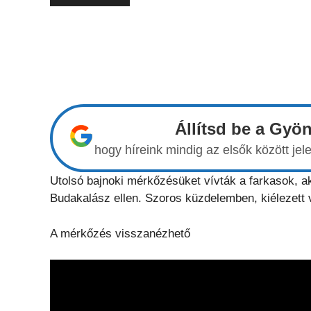
Állítsd be a Gyö
hogy híreink mindig az elsők között j
Utolsó bajnoki mérkőzésüket vívták a farkasok, aki
Budakalász ellen. Szoros küzdelemben, kiélezett v
A mérkőzés visszanézhető