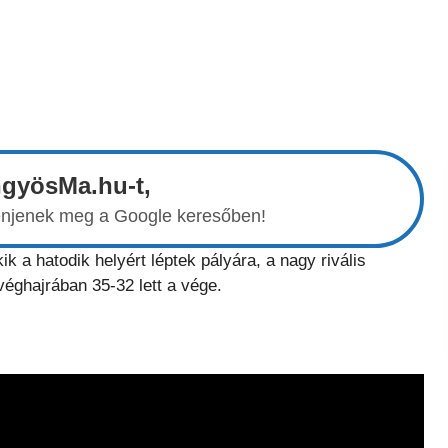
ngyösMa.hu-t,
elenjenek meg a Google keresőben!
k a hatodik helyért léptek pályára, a nagy rivális
éghajrában 35-32 lett a vége.