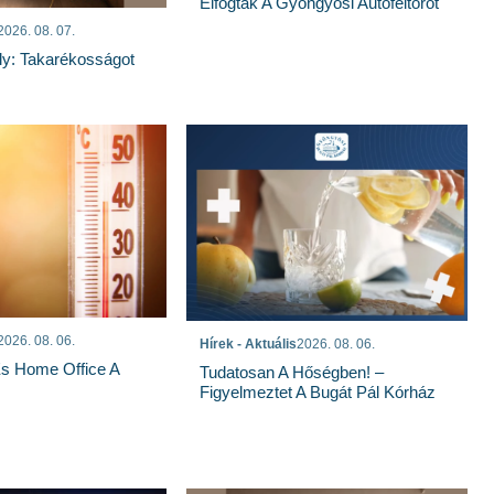
Elfogták A Gyöngyösi Autófeltörőt
2026. 08. 07.
ly: Takarékosságot
2026. 08. 06.
Hírek - Aktuális
2026. 08. 06.
És Home Office A
Tudatosan A Hőségben! –
Figyelmeztet A Bugát Pál Kórház