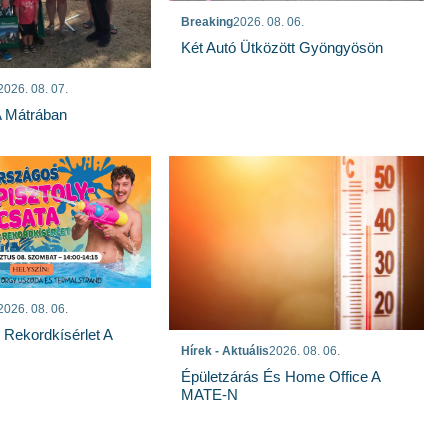
Breaking
2026. 08. 06.
Két Autó Ütközött Gyöngyösön
2026. 08. 07.
A Mátrában
2026. 08. 06.
s Rekordkísérlet A
Hírek - Aktuális
2026. 08. 06.
Épületzárás És Home Office A
MATE-N