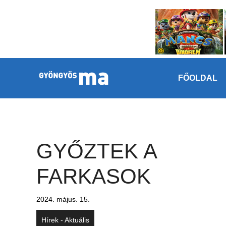
Megszakítás
Kilépés a tartalomba
FŐOLDAL
GYŐZTEK A
FARKASOK
2024. május. 15.
Hírek - Aktuális