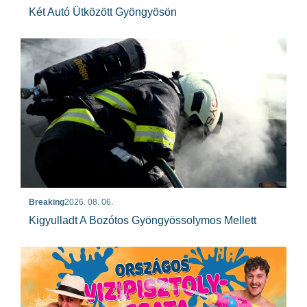
Két Autó Ütközött Gyöngyösön
Breaking
2026. 08. 06.
Kigyulladt A Bozótos Gyöngyössolymos Mellett