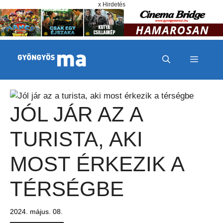
Megszakítás
Kilépés a tartalomba
x Hirdetés
MENÜ
JÓL JÁR AZ A
TURISTA, AKI
MOST ÉRKEZIK A
TÉRSÉGBE
2024. május. 08.