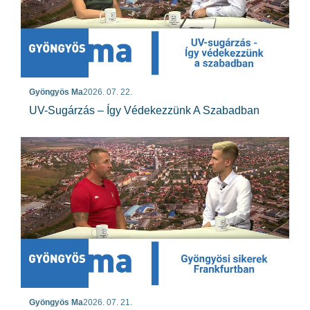
Gyöngyös Ma
2026. 07. 22.
UV-Sugárzás – Így Védekezzünk A Szabadban
Gyöngyös Ma
2026. 07. 21.