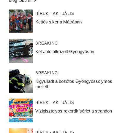
Még több hír
HÍREK - AKTUÁLIS
Kettős siker a Mátrában
BREAKING
Két autó ütközött Gyöngyösön
BREAKING
Kigyulladt a bozótos Gyöngyössolymos
mellett
HÍREK - AKTUÁLIS
Vízipisztolyos rekordkísérlet a strandon
HÍREK - AKTUÁLIS