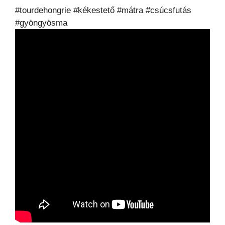
#tourdehongrie #kékestető #mátra #csúcsfutás
#gyöngyösma