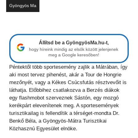
Gyöngyös Ma
Állítsd be a GyöngyösMa.hu-t,
hogy híreink mindig az elsők között jelenjenek
meg a Google keresőben!
Péntektől több sportesemény zajlik a Mátrában, így
aki most tervez pihenést, akár a Tour de Hongrie
mezőnyét, vagy a Kékes Csúcsfutás résztvevőit is
láthatja. Előbbihez csatlakozva a Berzés diákok
egy flashmobot szerveznek Sástón, egy mozgó
kerékpárt elevenítenek meg. A sportesemények
turisztikailag is fellendítik a térséget-mondta Dr.
Benkő Béla, a Gyöngyös-Mátra Turisztikai
Közhasznú Egyesület elnöke.