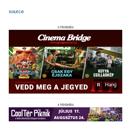
source
x Hirdetés
⏸
Hang
x Hirdetés