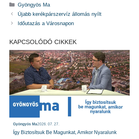
Kategória
Gyöngyös Ma
Újabb kerékpárszervíz állomás nyílt
Időutazás a Városnapon
KAPCSOLÓDÓ CIKKEK
Gyöngyös Ma
2026. 07. 27.
Így Biztosítsuk Be Magunkat, Amikor Nyaralunk