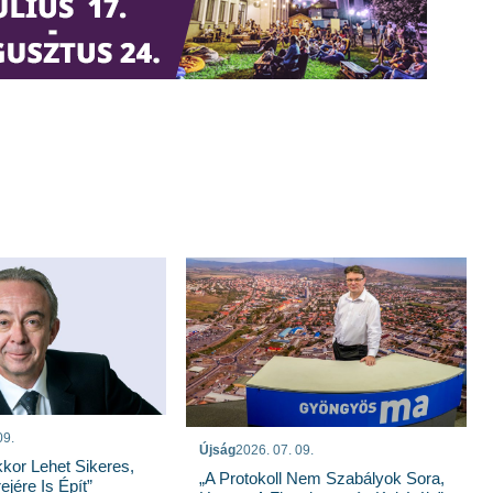
09.
Újság
2026. 07. 09.
kor Lehet Sikeres,
„A Protokoll Nem Szabályok Sora,
jére Is Épít”