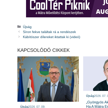
Kategória
Újság
Síron fekve találtak rá a rendészek
Kábítószer dílereket iktattak ki (videó)
KAPCSOLÓDÓ CIKKEK
Újság
2026. 07. 
„Gyöngyös Ak
Ha A Mátra Ere
Újság
2026. 07. 09.