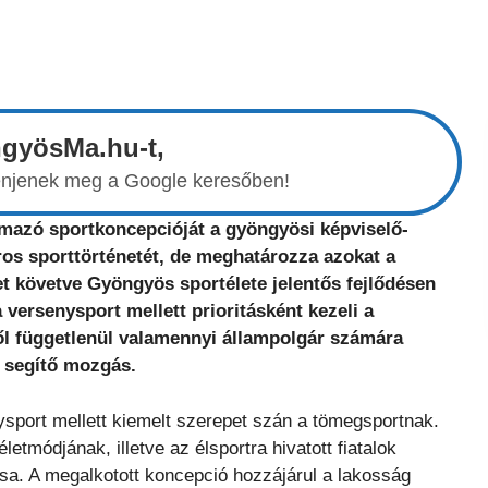
ngyösMa.hu-t,
elenjenek meg a Google keresőben!
almazó sportkoncepcióját a gyöngyösi képviselő-
ros sporttörténetét, de meghatározza azokat a
ket követve Gyöngyös sportélete jelentős fejlődésen
versenysport mellett prioritásként kezeli a
től függetlenül valamennyi állampolgár számára
 segítő mozgás.
sport mellett kiemelt szerepet szán a tömegsportnak.
módjának, illetve az élsportra hivatott fiatalok
ása. A megalkotott koncepció hozzájárul a lakosság