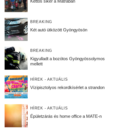
Kettős siker a Mátrában
BREAKING
Két autó ütközött Gyöngyösön
BREAKING
Kigyulladt a bozótos Gyöngyössolymos
mellett
HÍREK - AKTUÁLIS
Vízipisztolyos rekordkísérlet a strandon
HÍREK - AKTUÁLIS
Épületzárás és home office a MATE-n