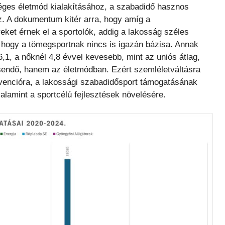
éges életmód kialakításához, a szabadidő hasznos
z. A dokumentum kitér arra, hogy amíg a
ket érnek el a sportolók, addig a lakosság széles
nt hogy a tömegsportnak nincs is igazán bázisa. Annak
6,1, a nőknél 4,8 évvel kevesebb, mint az uniós átlag,
endő, hanem az életmódban. Ezért szemléletváltásra
revencióra, a lakossági szabadidősport támogatásának
alamint a sportcélú fejlesztések növelésére.