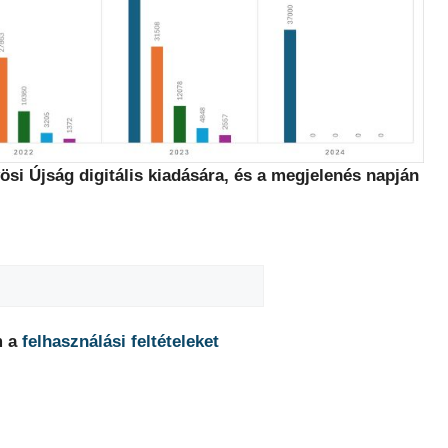
ösi Újság digitális kiadására, és a megjelenés napján
m a
felhasználási feltételeket