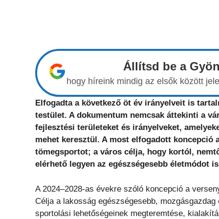
Állítsd be a Gyö
hogy híreink mindig az elsők között j
Elfogadta a következő öt év irányelveit is tart
testület. A dokumentum nemcsak áttekinti a vá
fejlesztési területeket és irányelveket, amelye
mehet keresztül. A most elfogadott koncepció a 
tömegsportot; a város célja, hogy kortól, nem
elérhető legyen az egészségesebb életmódot is
A 2024–2028-as évekre szóló koncepció a verseny
Célja a lakosság egészségesebb, mozgásgazdag élet
sportolási lehetőségeinek megteremtése, kialakít