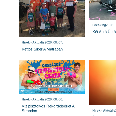
Breaking
2026. 0
Két Autó Ütk
Hírek - Aktuális
2026. 08. 07.
Kettős Siker A Mátrában
Hírek - Aktuális
2026. 08. 06.
Vízipisztolyos Rekordkísérlet A
Strandon
Hírek - Aktuális