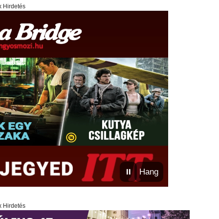
x Hirdetés
⏸
Hang
x Hirdetés