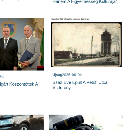
Hanem A Figyelmesség Kultúrája”
Újság
2026. 06. 04.
04.
Száz Éve Épült A Petőfi Utcai
lgárt Köszöntöttek A
Víztorony