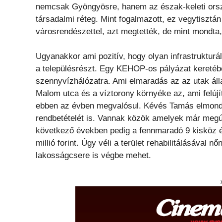
nemcsak Gyöngyösre, hanem az észak-keleti orszá
társadalmi réteg. Mint fogalmazott, ez vegytisztán
városrendészettel, azt megtették, de mint mondta
Ugyanakkor ami pozitív, hogy olyan infrastrukturá
a településrészt. Egy KEHOP-os pályázat keretébe
szennyvízhálózatra. Ami elmaradás az az utak áll
Malom utca és a víztorony környéke az, ami felújí
ebben az évben megvalósul. Kévés Tamás elmondta
rendbetételét is. Vannak közök amelyek már megúju
következő években pedig a fennmaradó 9 kisköz é
millió forint. Úgy véli a terület rehabilitálásával n
lakosságcsere is végbe mehet.