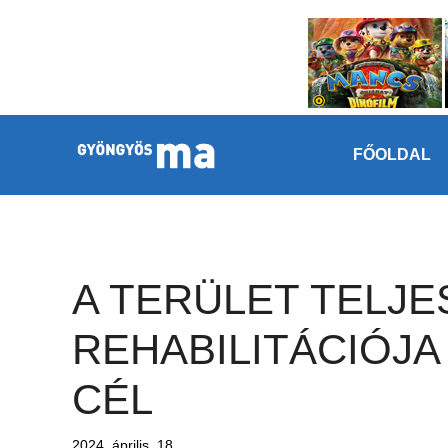
Megszakítás
Kilépés a tartalomba
FŐOLDAL
A TERÜLET TELJE
REHABILITÁCIÓJA
CÉL
2024. április. 18.