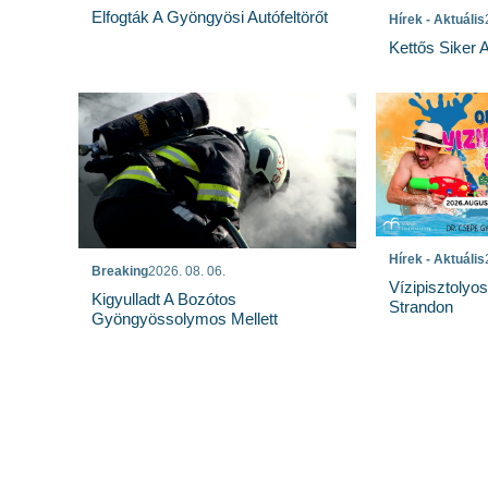
Elfogták A Gyöngyösi Autófeltörőt
Hírek - Aktuális
Kettős Siker 
Hírek - Aktuális
Breaking
2026. 08. 06.
Vízipisztolyo
Kigyulladt A Bozótos
Strandon
Gyöngyössolymos Mellett