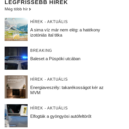
LEGFRISSEBB HÍREK
Még több hír
HÍREK - AKTUÁLIS
A sima víz már nem elég: a hatékony
izotóniás ital titka
BREAKING
Baleset a Püspöki utcában
HÍREK - AKTUÁLIS
Energiaveszély: takarékosságot kér az
MVM
HÍREK - AKTUÁLIS
Elfogták a gyöngyösi autófeltörőt