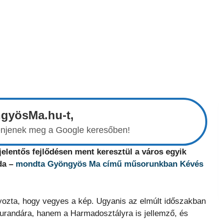
ngyösMa.hu-t,
elenjenek meg a Google keresőben!
jelentős fejlődésen ment keresztül a város egyik
da –
mondta Gyöngyös Ma című műsorunkban Kévés
yozta, hogy vegyes a kép. Ugyanis az elmúlt időszakban
Durandára, hanem a Harmadosztályra is jellemző, és