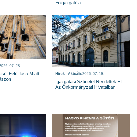
Főigazgatója
2026. 07. 28.
sút Felújítása Miatt
Hírek - Aktuális
2026. 07. 19.
ászon
Igazgatási Szünetet Rendeltek El
Az Önkormányzati Hivatalban