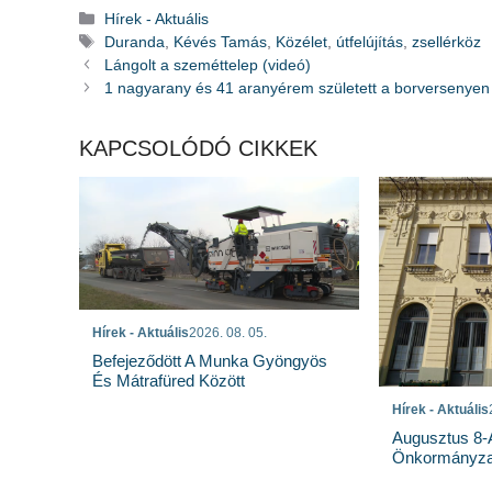
Kategória
Hírek - Aktuális
Címkék
Duranda
,
Kévés Tamás
,
Közélet
,
útfelújítás
,
zsellérköz
Lángolt a szeméttelep (videó)
1 nagyarany és 41 aranyérem született a borversenyen
KAPCSOLÓDÓ CIKKEK
Hírek - Aktuális
2026. 08. 05.
Befejeződött A Munka Gyöngyös
És Mátrafüred Között
Hírek - Aktuális
Augusztus 8-Á
Önkormányzat