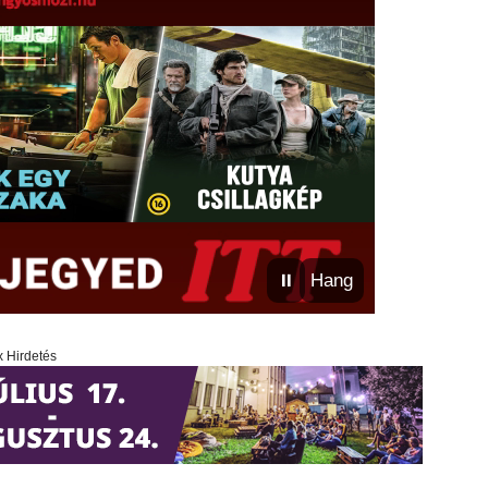
⏸
Hang
x Hirdetés