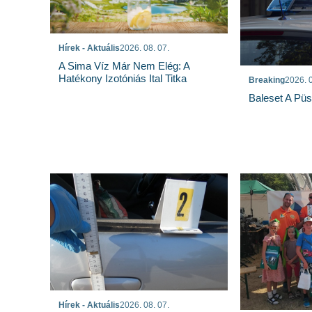
Hírek - Aktuális
2026. 08. 07.
A Sima Víz Már Nem Elég: A
Hatékony Izotóniás Ital Titka
Breaking
2026. 0
Baleset A Pü
Hírek - Aktuális
2026. 08. 07.