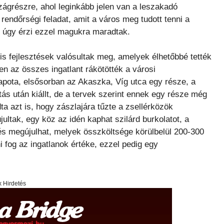
grészre, ahol leginkább jelen van a leszakadó
 rendőrségi feladat, amit a város meg tudott tenni a
, úgy érzi ezzel magukra maradtak.
lis fejlesztések valósultak meg, amelyek élhetőbbé tették
n az összes ingatlant rákötötték a városi
apota, elsősorban az Akaszka, Víg utca egy része, a
tás után kiállt, de a tervek szerint ennek egy része még
 azt is, hogy zászlajára tűzte a zsellérközök
ltak, egy köz az idén kaphat szilárd burkolatot, a
s megújulhat, melyek összköltsége körülbelül 200-300
őni fog az ingatlanok értéke, ezzel pedig egy
x Hirdetés