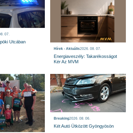
8. 07.
spöki Utcában
Hírek - Aktuális
2026. 08. 07.
Energiaveszély: Takarékosságot
Kér Az MVM
Breaking
2026. 08. 06.
Két Autó Ütközött Gyöngyösön