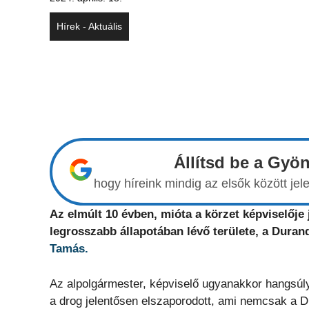
Hírek - Aktuális
Állítsd be a Gyö
hogy híreink mindig az elsők között j
Az elmúlt 10 évben, mióta a körzet képviselője 
legrosszabb állapotában lévő területe, a Duran
Tamás.
Az alpolgármester, képviselő ugyanakkor hangsúl
a drog jelentősen elszaporodott, ami nemcsak a 