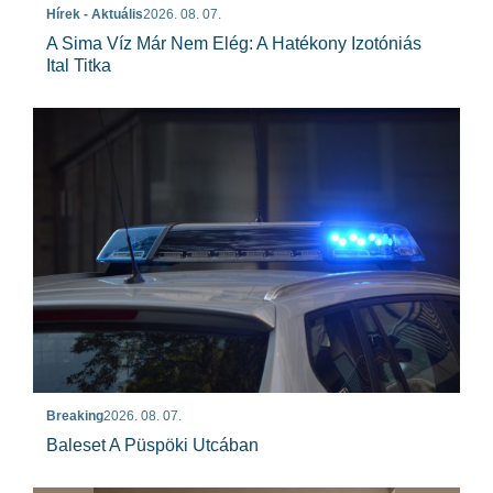
Hírek - Aktuális
2026. 08. 07.
A Sima Víz Már Nem Elég: A Hatékony Izotóniás
Ital Titka
Breaking
2026. 08. 07.
Baleset A Püspöki Utcában