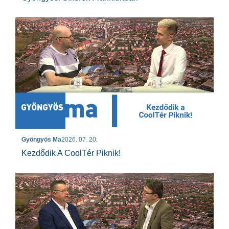
Gyöngyös Ma
2026. 07. 20.
Kezdődik A CoolTér Piknik!