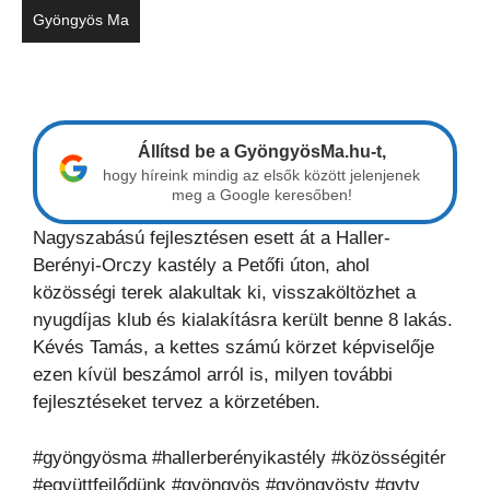
Gyöngyös Ma
Állítsd be a GyöngyösMa.hu-t,
hogy híreink mindig az elsők között jelenjenek
meg a Google keresőben!
Nagyszabású fejlesztésen esett át a Haller-
Berényi-Orczy kastély a Petőfi úton, ahol
közösségi terek alakultak ki, visszaköltözhet a
nyugdíjas klub és kialakításra került benne 8 lakás.
Kévés Tamás, a kettes számú körzet képviselője
ezen kívül beszámol arról is, milyen további
fejlesztéseket tervez a körzetében.
#gyöngyösma #hallerberényikastély #közösségitér
#együttfejlődünk #gyöngyös #gyöngyöstv #gytv