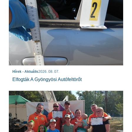
Hírek - Aktuális
2026. 08. 07.
Elfogták A Gyöngyösi Autófeltörőt