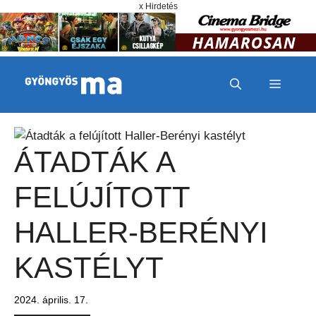
Megszakítás
Kilépés a tartalomba
x Hirdetés
MENÜ
ÁTADTÁK A
FELÚJÍTOTT
HALLER-BERÉNYI
KASTÉLYT
2024. április. 17.