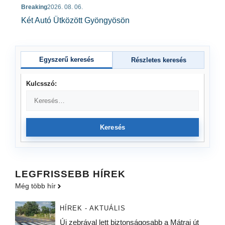
Breaking
2026. 08. 06.
Két Autó Ütközött Gyöngyösön
Egyszerű keresés
Részletes keresés
Kulcsszó:
Keresés
LEGFRISSEBB HÍREK
Még több hír
HÍREK - AKTUÁLIS
Új zebrával lett biztonságosabb a Mátrai út