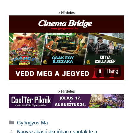
x Hirdetés
⏸
Hang
x Hirdetés
Kategória
Gyöngyös Ma
Nagyszabású akcióban csaptak le a