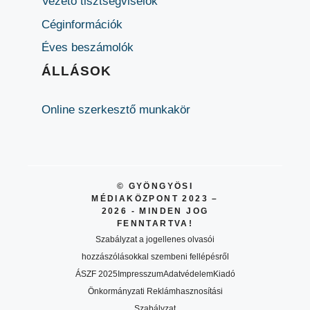
Vezető tisztségviselők
Céginformációk
Éves beszámolók
ÁLLÁSOK
Online szerkesztő munkakör
© GYÖNGYÖSI
MÉDIAKÖZPONT 2023 –
2026 - MINDEN JOG
FENNTARTVA!
Szabályzat a jogellenes olvasói
hozzászólásokkal szembeni fellépésről
ÁSZF 2025
Impresszum
Adatvédelem
Kiadó
Önkormányzati Reklámhasznosítási
Szabályzat