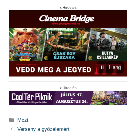
x Hirdetés
⏸
Hang
x Hirdetés
Kategória
Mozi
Verseny a győzelemért