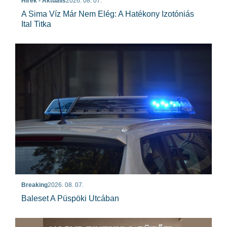
Hírek - Aktuális
2026. 08. 07.
A Sima Víz Már Nem Elég: A Hatékony Izotóniás
Ital Titka
Breaking
2026. 08. 07.
Baleset A Püspöki Utcában