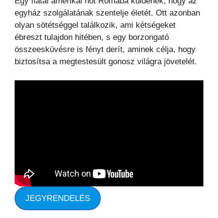
Egy fiatal amerikai nőt Rómába küldenek, hogy az
egyház szolgálatának szentelje életét. Ott azonban
olyan sötétséggel találkozik, ami kétségeket
ébreszt tulajdon hitében, s egy borzongató
összeesküvésre is fényt derít, aminek célja, hogy
biztosítsa a megtestesült gonosz világra jövetelét.
JEGYRENDELÉS