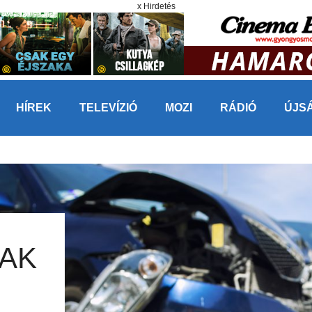
x Hirdetés
HÍREK
TELEVÍZIÓ
MOZI
RÁDIÓ
ÚJS
AK