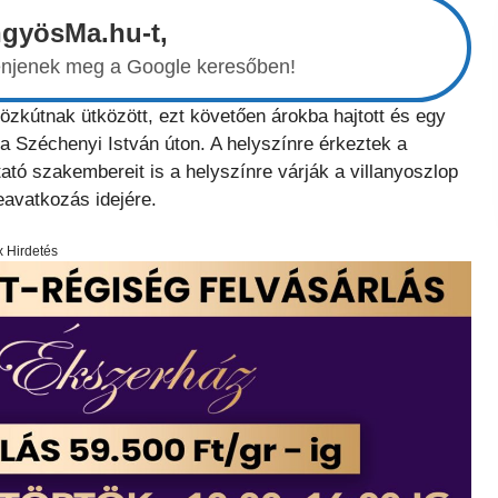
ngyösMa.hu-t,
elenjenek meg a Google keresőben!
közkútnak ütközött, ezt követően árokba hajtott és egy
a Széchenyi István úton. A helyszínre érkeztek a
ató szakembereit is a helyszínre várják a villanyoszlop
beavatkozás idejére.
x Hirdetés