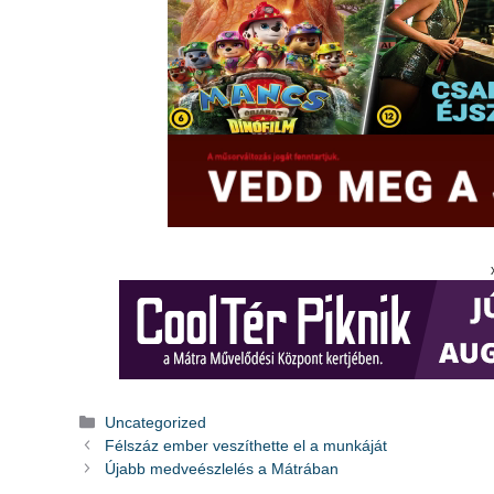
Kategória
Uncategorized
Félszáz ember veszíthette el a munkáját
Újabb medveészlelés a Mátrában