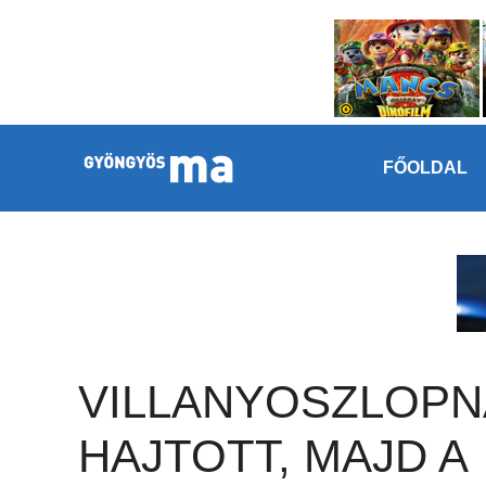
Megszakítás
Kilépés a tartalomba
FŐOLDAL
VILLANYOSZLOPN
HAJTOTT, MAJD A