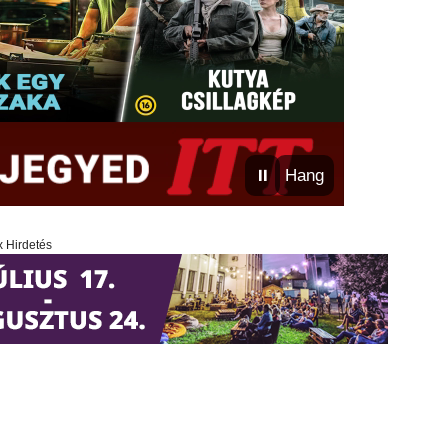
⏸
Hang
x Hirdetés