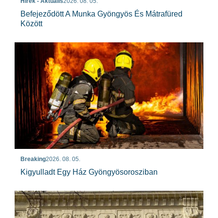
Hírek - Aktuális
2026. 08. 05.
Befejeződött A Munka Gyöngyös És Mátrafüred
Között
Breaking
2026. 08. 05.
Kigyulladt Egy Ház Gyöngyösorosziban