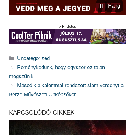
⏸
Hang
x Hirdetés
Kategória
Uncategorized
Reménykedünk, hogy egyszer ez talán
megszűnik
Második alkalommal rendezett slam versenyt a
Berze Művészeti Önképzőkör
KAPCSOLÓDÓ CIKKEK