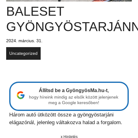
BALESET
GYÖNGYÖSTARJÁN
2024. március. 31.
Uncategorized
Állítsd be a GyöngyösMa.hu-t,
hogy híreink mindig az elsők között jelenjenek
meg a Google keresőben!
Három autó ütközött össze a gyöngyöstarjáni
elágazónál, jelenleg váltakozva halad a forgalom.
x Hirdetés