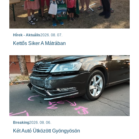
Hírek - Aktuális
2026. 08. 07.
Kettős Siker A Mátrában
Breaking
2026. 08. 06.
Két Autó Ütközött Gyöngyösön