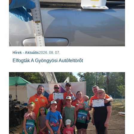
Hírek - Aktuális
2026. 08. 07.
Elfogták A Gyöngyösi Autófeltörőt