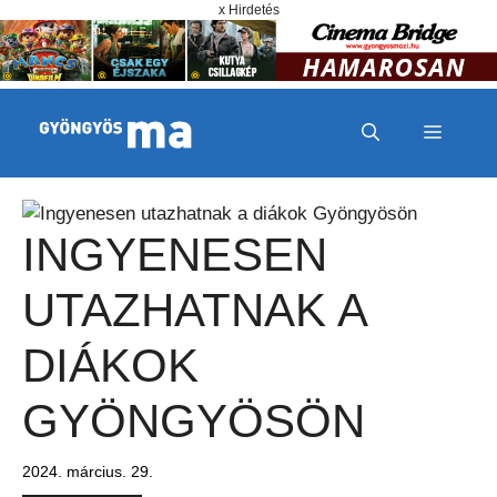
Megszakítás
Kilépés a tartalomba
x Hirdetés
MENÜ
INGYENESEN
UTAZHATNAK A
DIÁKOK
GYÖNGYÖSÖN
2024. március. 29.