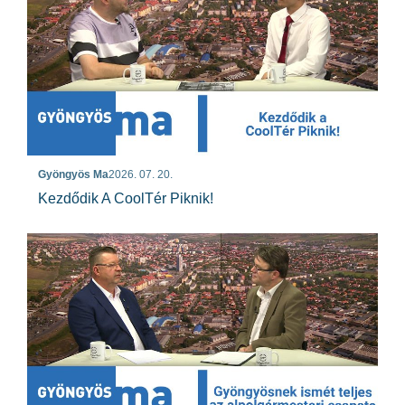
Gyöngyös Ma
2026. 07. 20.
Kezdődik A CoolTér Piknik!