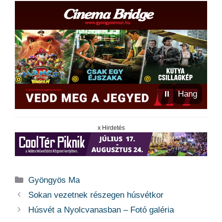
⏸
Hang
x Hirdetés
Kategória
Gyöngyös Ma
Sokan vezetnek részegen húsvétkor
Húsvét a Nyolcvanasban – Fotó galéria