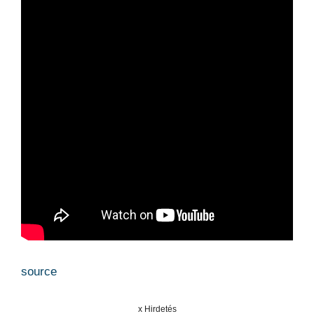
source
x Hirdetés