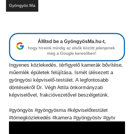
Gyöngyös Ma
Állítsd be a GyöngyösMa.hu-t,
hogy híreink mindig az elsők között jelenjenek
meg a Google keresőben!
Ingyenes közlekedés, térfigyelő kamerák bővítése,
műemlék épületek felújítása. Ismét ülésezett a
gyöngyösi képviselő-testület. A legfontosabb
döntésekről Dr. Végh Attila önkormányzati
képviselővel, frakcióvezetővel beszélgetünk.
#gyöngyös #gyöngyösma #képviselőtestület
#tömegközlekedés #kamera #gyöngyöstv #gytv