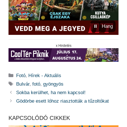
⏸
Hang
x Hirdetés
Kategória
Fotó
,
Hírek - Aktuális
Címkék
Bulvár
,
fotó
,
gyöngyös
Sokba kerülhet, ha nem kapcsol!
Gödörbe esett lóhoz riasztották a tűzoltókat
KAPCSOLÓDÓ CIKKEK