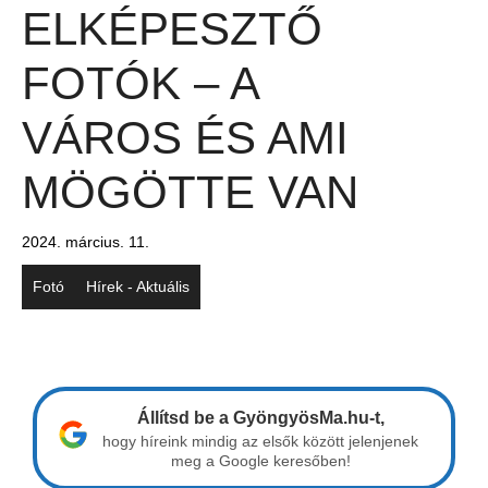
ELKÉPESZTŐ
FOTÓK – A
VÁROS ÉS AMI
MÖGÖTTE VAN
2024. március. 11.
Fotó
Hírek - Aktuális
Állítsd be a GyöngyösMa.hu-t,
hogy híreink mindig az elsők között jelenjenek
meg a Google keresőben!