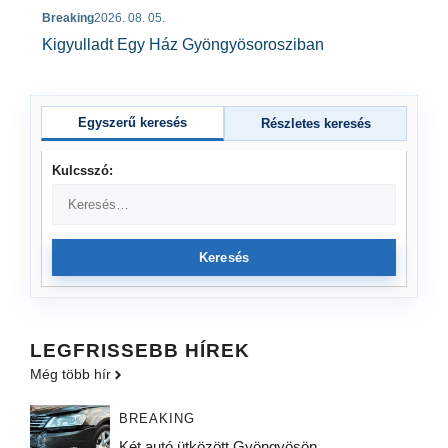
Breaking
2026. 08. 05.
Kigyulladt Egy Ház Gyöngyösorosziban
Egyszerű keresés
Részletes keresés
Kulcsszó:
Keresés
LEGFRISSEBB HÍREK
Még több hír
BREAKING
Két autó ütközött Gyöngyösön