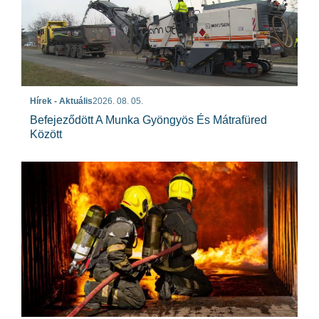
Hírek - Aktuális
2026. 08. 05.
Befejeződött A Munka Gyöngyös És Mátrafüred
Között