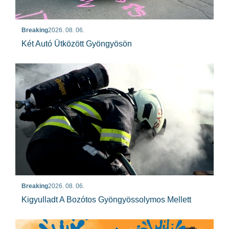
Breaking
2026. 08. 06.
Két Autó Ütközött Gyöngyösön
Breaking
2026. 08. 06.
Kigyulladt A Bozótos Gyöngyössolymos Mellett