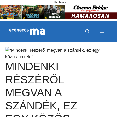
Megszakítás
Kilépés a tartalomba
x Hirdetés
MENÜ
MINDENKI
RÉSZÉRŐL
MEGVAN A
SZÁNDÉK, EZ