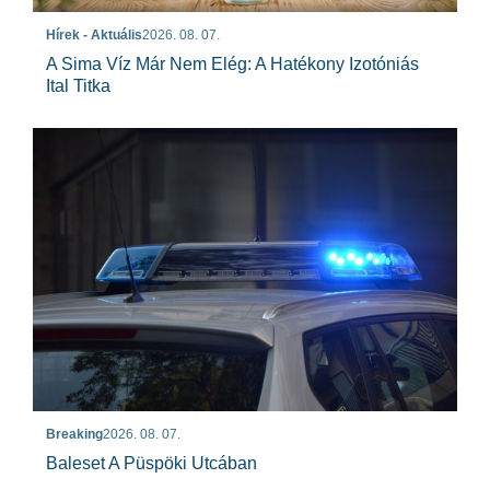
Hírek - Aktuális
2026. 08. 07.
A Sima Víz Már Nem Elég: A Hatékony Izotóniás
Ital Titka
Breaking
2026. 08. 07.
Baleset A Püspöki Utcában