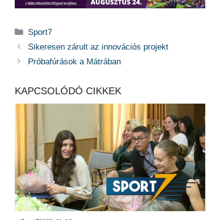
Kategória
Sport7
Sikeresen zárult az innovációs projekt
Próbafúrások a Mátrában
KAPCSOLÓDÓ CIKKEK