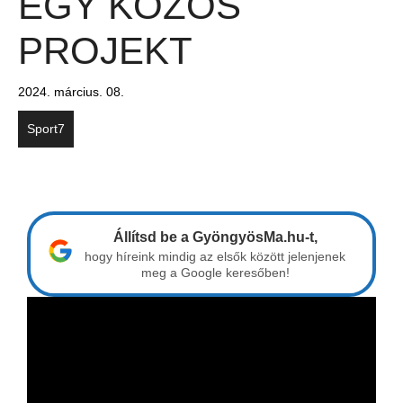
EGY KÖZÖS
PROJEKT
2024. március. 08.
Sport7
Állítsd be a GyöngyösMa.hu-t,
hogy híreink mindig az elsők között jelenjenek
meg a Google keresőben!