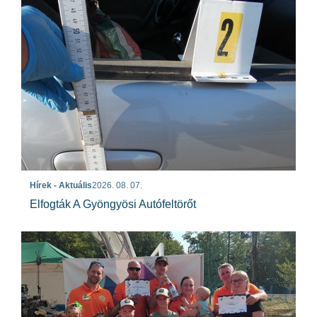
Hírek - Aktuális
2026. 08. 07.
Elfogták A Gyöngyösi Autófeltörőt