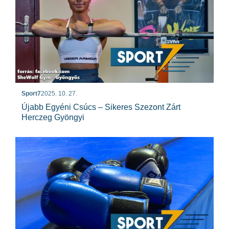
Sport7
2025. 10. 27.
Újabb Egyéni Csúcs – Sikeres Szezont Zárt
Herczeg Gyöngyi