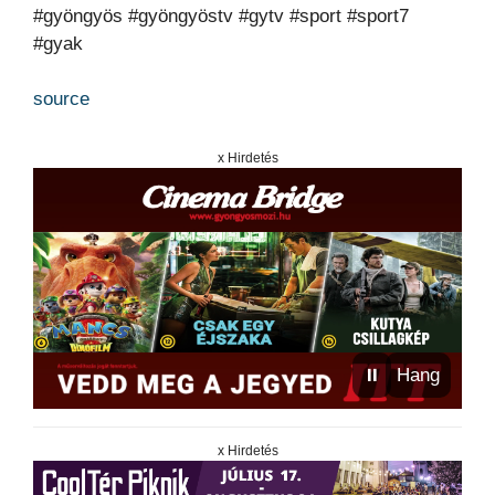
#gyöngyös #gyöngyöstv #gytv #sport #sport7
#gyak
source
x Hirdetés
⏸
Hang
x Hirdetés