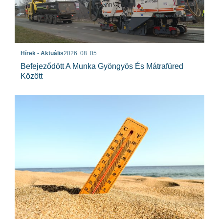
Hírek - Aktuális
2026. 08. 05.
Befejeződött A Munka Gyöngyös És Mátrafüred
Között