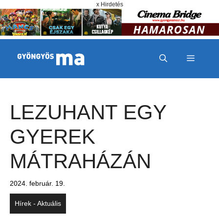
Megszakítás
Kilépés a tartalomba
x Hirdetés
MENÜ
LEZUHANT EGY
GYEREK
MÁTRAHÁZÁN
2024. február. 19.
Hírek - Aktuális