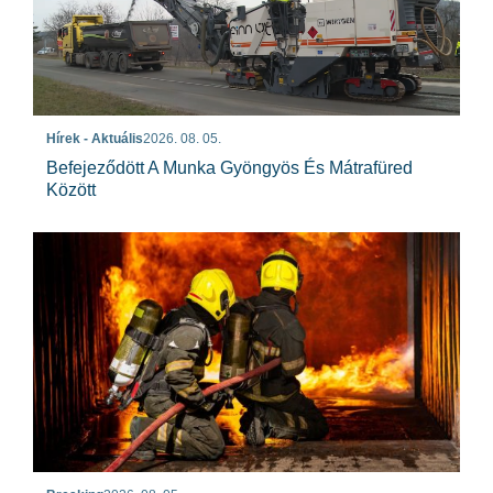
Hírek - Aktuális
2026. 08. 05.
Befejeződött A Munka Gyöngyös És Mátrafüred
Között