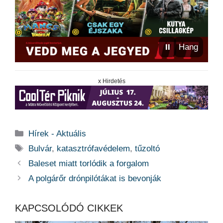
⏸
Hang
x Hirdetés
Kategória
Hírek - Aktuális
Címkék
Bulvár
,
katasztrófavédelem
,
tűzoltó
Baleset miatt torlódik a forgalom
A polgárőr drónpilótákat is bevonják
KAPCSOLÓDÓ CIKKEK