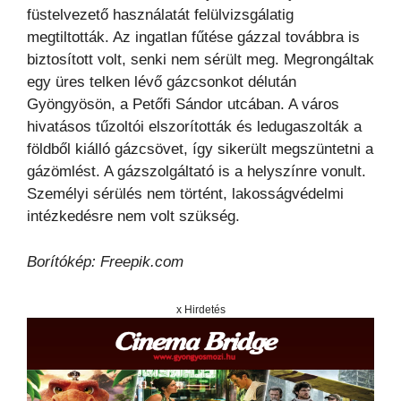
füstelvezető használatát felülvizsgálatig
megtiltották. Az ingatlan fűtése gázzal továbbra is
biztosított volt, senki nem sérült meg. Megrongáltak
egy üres telken lévő gázcsonkot délután
Gyöngyösön, a Petőfi Sándor utcában. A város
hivatásos tűzoltói elszorították és ledugaszolták a
földből kiálló gázcsövet, így sikerült megszüntetni a
gázömlést. A gázszolgáltató is a helyszínre vonult.
Személyi sérülés nem történt, lakosságvédelmi
intézkedésre nem volt szükség.
Borítókép: Freepik.com
x Hirdetés