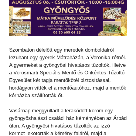
Szombaton délelőtt egy meredek domboldalról
lezuhant egy gyerek Mátraházán, a Veronika-rétnél.
A gyermeket a gyöngyösi hivatásos tűzoltók, illetve
a Vörösmarti Speciális Mentő és Önkéntes Tűzoltó
Egyesület két tagja mentőkötél biztosítással,
hordágyon vitték el a mentőautóhoz, majd a mentők
kórházba szállították őt.
Vasárnap meggyulladt a lerakódott korom egy
gyöngyöshalászi családi ház kéményében az Árpád
úton. A gyöngyösi hivatásos tűzoltók az izzó
kormot lekotorták a kémény faláról, majd a