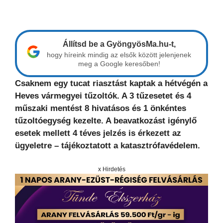
Állítsd be a GyöngyösMa.hu-t,
hogy híreink mindig az elsők között jelenjenek
meg a Google keresőben!
Csaknem egy tucat riasztást kaptak a hétvégén a
Heves vármegyei tűzoltók. A 3 tűzesetet és 4
műszaki mentést 8 hivatásos és 1 önkéntes
tűzoltóegység kezelte. A beavatkozást igénylő
esetek mellett 4 téves jelzés is érkezett az
ügyeletre – tájékoztatott a katasztrófavédelem.
x Hirdetés