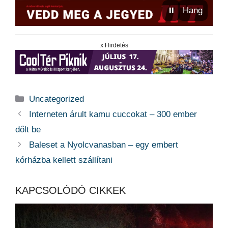
⏸
Hang
x Hirdetés
Kategória
Uncategorized
Interneten árult kamu cuccokat – 300 ember
dőlt be
Baleset a Nyolcvanasban – egy embert
kórházba kellett szállítani
KAPCSOLÓDÓ CIKKEK