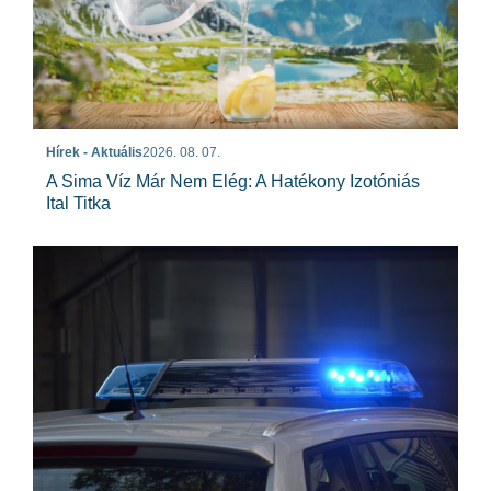
Hírek - Aktuális
2026. 08. 07.
A Sima Víz Már Nem Elég: A Hatékony Izotóniás
Ital Titka