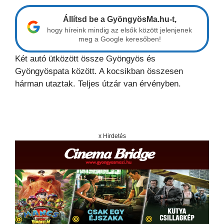
Állítsd be a GyöngyösMa.hu-t,
hogy híreink mindig az elsők között jelenjenek
meg a Google keresőben!
Két autó ütközött össze Gyöngyös és
Gyöngyöspata között. A kocsikban összesen
hárman utaztak. Teljes útzár van érvényben.
x Hirdetés