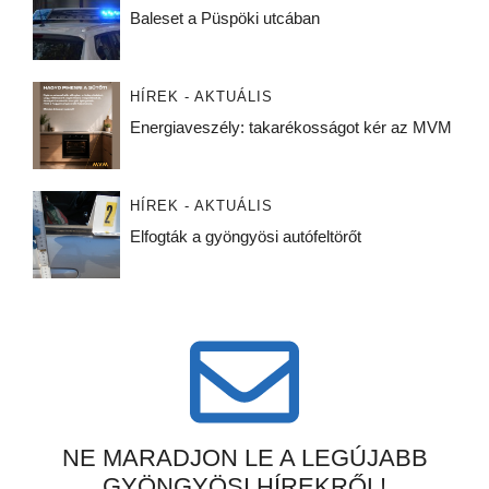
Baleset a Püspöki utcában
HÍREK - AKTUÁLIS
Energiaveszély: takarékosságot kér az MVM
HÍREK - AKTUÁLIS
Elfogták a gyöngyösi autófeltörőt
NE MARADJON LE A LEGÚJABB
GYÖNGYÖSI HÍREKRŐL!