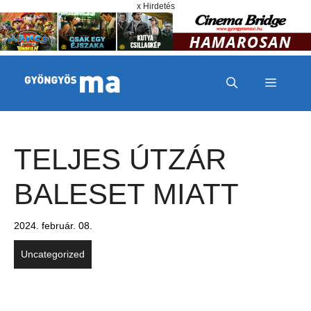
Megszakítás
Kilépés a tartalomba
x Hirdetés
MENÜ
TELJES ÚTZÁR
BALESET MIATT
2024. február. 08.
Uncategorized