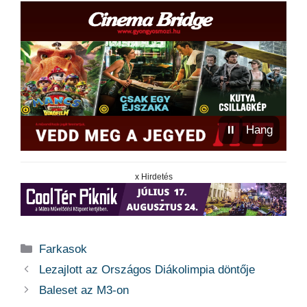
⏸
Hang
x Hirdetés
Kategória
Farkasok
Lezajlott az Országos Diákolimpia döntője
Baleset az M3-on