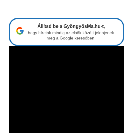
Állítsd be a GyöngyösMa.hu-t,
hogy híreink mindig az elsők között jelenjenek
meg a Google keresőben!