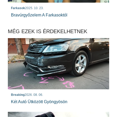
Farkasok
2025. 10. 23.
Bravúrgyőzelem A Farkasoktól
MÉG EZEK IS ÉRDEKELHETNEK
Breaking
2026. 08. 06.
Két Autó Ütközött Gyöngyösön