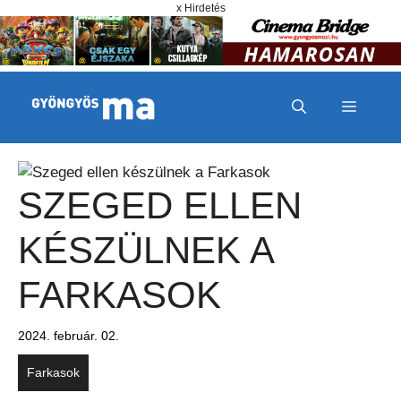
Megszakítás
Kilépés a tartalomba
x Hirdetés
MENÜ
SZEGED ELLEN
KÉSZÜLNEK A
FARKASOK
2024. február. 02.
Farkasok