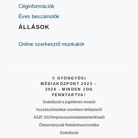
Céginformációk
Éves beszámolók
ÁLLÁSOK
Online szerkesztő munkakör
© GYÖNGYÖSI
MÉDIAKÖZPONT 2023 –
2026 - MINDEN JOG
FENNTARTVA!
Szabályzat a jogellenes olvasói
hozzászólásokkal szembeni fellépésről
ÁSZF 2025
Impresszum
Adatvédelem
Kiadó
Önkormányzati Reklámhasznosítási
Szabályzat