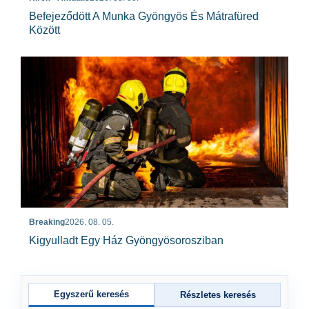
Befejeződött A Munka Gyöngyös És Mátrafüred
Között
Breaking
2026. 08. 05.
Kigyulladt Egy Ház Gyöngyösorosziban
Egyszerű keresés
Részletes keresés