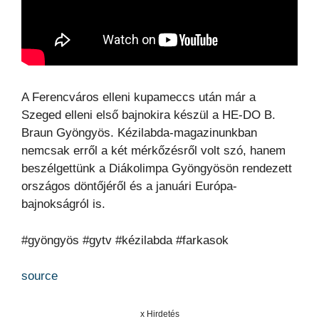
A Ferencváros elleni kupameccs után már a
Szeged elleni első bajnokira készül a HE-DO B.
Braun Gyöngyös. Kézilabda-magazinunkban
nemcsak erről a két mérkőzésről volt szó, hanem
beszélgettünk a Diákolimpa Gyöngyösön rendezett
országos döntőjéről és a januári Európa-
bajnokságról is.
#gyöngyös #gytv #kézilabda #farkasok
source
x Hirdetés