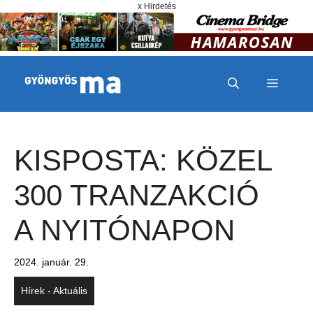
Megszakítás
Kilépés a tartalomba
x Hirdetés
MENÜ
KISPOSTA: KÖZEL
300 TRANZAKCIÓ
A NYITÓNAPON
2024. január. 29.
Hírek - Aktuális