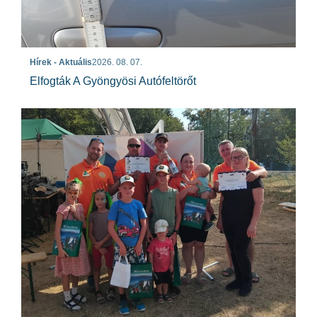
Hírek - Aktuális
2026. 08. 07.
Elfogták A Gyöngyösi Autófeltörőt