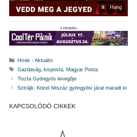
⏸
Hang
x Hirdetés
Kategória
Hírek - Aktuális
Címkék
Gazdaság
,
kisposta
,
Magyar Posta
Tiszta Gyöngyös levegője
Sztrájk: Közel félszáz gyöngyösi járat maradt ki
KAPCSOLÓDÓ CIKKEK