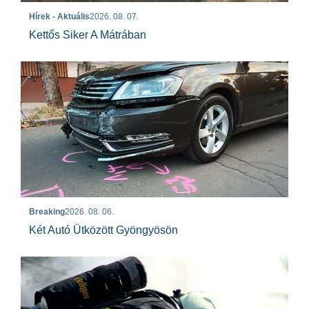
Hírek - Aktuális
2026. 08. 07.
Kettős Siker A Mátrában
Breaking
2026. 08. 06.
Két Autó Ütközött Gyöngyösön