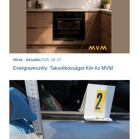
Hírek - Aktuális
2026. 08. 07.
Energiaveszély: Takarékosságot Kér Az MVM