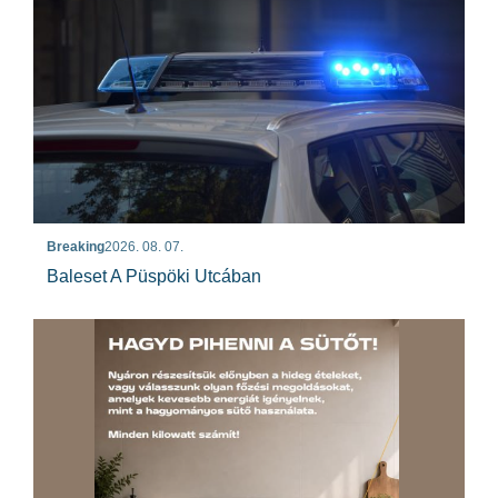
Breaking
2026. 08. 07.
Baleset A Püspöki Utcában