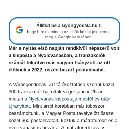
Állítsd be a GyöngyösMa.hu-t,
hogy híreink mindig az elsők között jelenjenek
meg a Google keresőben!
Már a nyitás első napján rendkívül népszerű volt
a kisposta a Nyolcvanasban, a tranzakciók
számát tekintve már nagyon hiányzott az ott
élőknek a 2022. őszén bezárt postahivatal.
A Városgondozási Zrt tájékoztatása szerint közel
300 tranzakciót hajtottak végre január 26-án,
miután
a Nyolcvanas kispostája másfél év után
újranyitott
. Mint arról korábban már többször
beszámoltunk, a Magyar Posta tavalyelőtt ősszel
közel 360 postahivatalt, köztük a mátrafüredit és a
nyolcvanasit is bezárta. A mátrafüredi tavaly