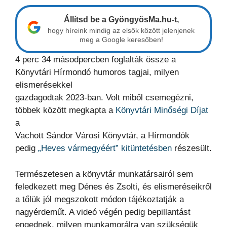
Állítsd be a GyöngyösMa.hu-t,
hogy híreink mindig az elsők között jelenjenek
meg a Google keresőben!
4 perc 34 másodpercben foglalták össze a
Könyvtári Hírmondó humoros tagjai, milyen
elismerésekkel
gazdagodtak 2023-ban. Volt miből csemegézni,
többek között megkapta a
Könyvtári Minőségi Díjat
a
Vachott Sándor Városi Könyvtár, a Hírmondók
pedig
„Heves vármegyéért” kitüntetésben
részesült.
Természetesen a könyvtár munkatársairól sem
feledkezett meg Dénes és Zsolti, és elismeréseikről
a tőlük jól megszokott módon tájékoztatják a
nagyérdeműt. A videó végén pedig bepillantást
engednek, milyen munkamorálra van szükségük