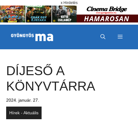
Megszakítás
Kilépés a tartalomba
x Hirdetés
MENÜ
DÍJESŐ A
KÖNYVTÁRRA
2024. január. 27.
Hírek - Aktuális