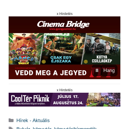
x Hirdetés
⏸
Hang
x Hirdetés
Kategória
Hírek - Aktuális
Címkék