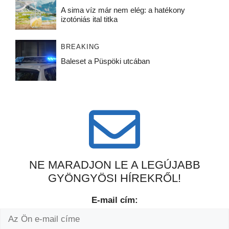
A sima víz már nem elég: a hatékony
izotóniás ital titka
BREAKING
Baleset a Püspöki utcában
NE MARADJON LE A LEGÚJABB
GYÖNGYÖSI HÍREKRŐL!
E-mail cím: