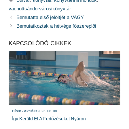
Bulvár
,
könyvtár
,
könyvtárihírmondók
,
vachottsándorvárosikönyvtár
Bemutatta első jelöltjét a VAGY
Bemutatkoztak a hétvége főszereplői
KAPCSOLÓDÓ CIKKEK
Hírek - Aktuális
2026. 08. 08.
Így Kerüld El A Fertőzéseket Nyáron