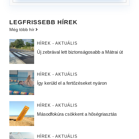
LEGFRISSEBB HÍREK
Még több hír
HÍREK - AKTUÁLIS
Új zebrával lett biztonságosabb a Mátrai út
HÍREK - AKTUÁLIS
Így kerüld el a fertőzéseket nyáron
HÍREK - AKTUÁLIS
Másodfokúra csökkent a hőségriasztás
HÍREK - AKTUÁLIS