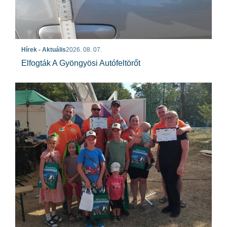
Hírek - Aktuális
2026. 08. 07.
Elfogták A Gyöngyösi Autófeltörőt