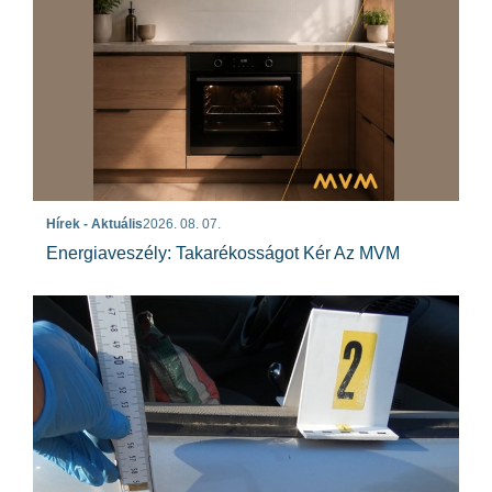
Hírek - Aktuális
2026. 08. 07.
Energiaveszély: Takarékosságot Kér Az MVM