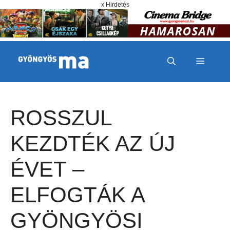
Megszakítás
Kilépés a tartalomba
x Hirdetés
MENÜ
ROSSZUL
KEZDTÉK AZ ÚJ
ÉVET –
ELFOGTÁK A
GYÖNGYÖSI