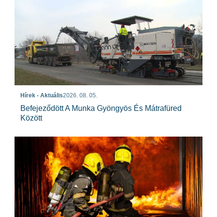
Hírek - Aktuális
2026. 08. 05.
Befejeződött A Munka Gyöngyös És Mátrafüred
Között