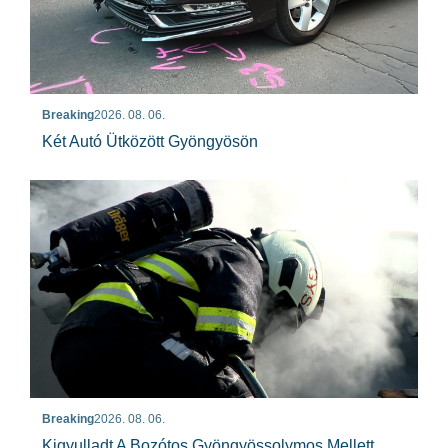
Breaking
2026. 08. 06.
Két Autó Ütközött Gyöngyösön
Breaking
2026. 08. 06.
Kigyulladt A Bozótos Gyöngyössolymos Mellett