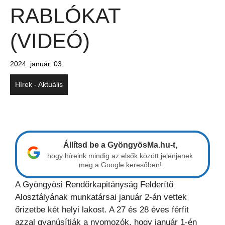
RABLÓKAT
(VIDEÓ)
2024. január. 03.
Hírek - Aktuális
Állítsd be a GyöngyösMa.hu-t,
hogy híreink mindig az elsők között jelenjenek
meg a Google keresőben!
A Gyöngyösi Rendőrkapitányság Felderítő
Alosztályának munkatársai január 2-án vettek
őrizetbe két helyi lakost. A 27 és 28 éves férfit
azzal gyanúsítják a nyomozók, hogy január 1-én