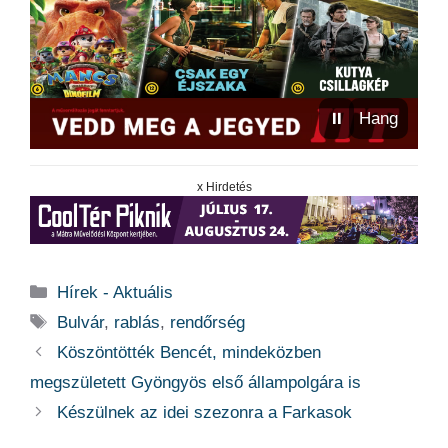
⏸
Hang
x Hirdetés
Kategória
Hírek - Aktuális
Címkék
Bulvár
,
rablás
,
rendőrség
Köszöntötték Bencét, mindeközben
megszületett Gyöngyös első állampolgára is
Készülnek az idei szezonra a Farkasok