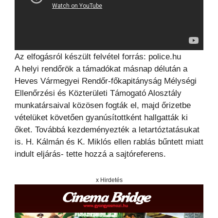
Az elfogásról készült felvétel forrás: police.hu
A helyi rendőrök a támadókat másnap délután a
Heves Vármegyei Rendőr-főkapitányság Mélységi
Ellenőrzési és Közterületi Támogató Alosztály
munkatársaival közösen fogták el, majd őrizetbe
vételüket követően gyanúsítottként hallgatták ki
őket. Továbbá kezdeményezték a letartóztatásukat
is. H. Kálmán és K. Miklós ellen rablás bűntett miatt
indult eljárás- tette hozzá a sajtóreferens.
x Hirdetés