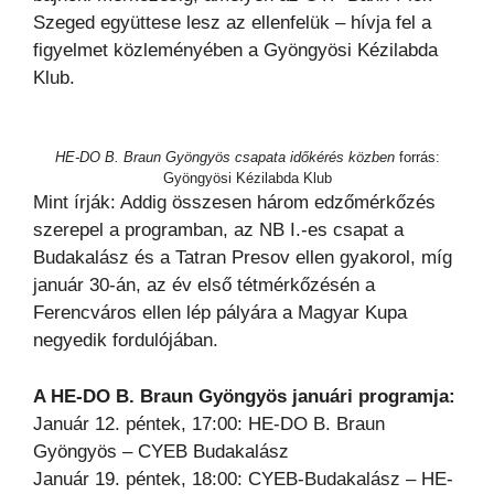
Szeged együttese lesz az ellenfelük – hívja fel a
figyelmet közleményében a Gyöngyösi Kézilabda
Klub.
HE-DO B. Braun Gyöngyös csapata időkérés közben
forrás:
Gyöngyösi Kézilabda Klub
Mint írják: Addig összesen három edzőmérkőzés
szerepel a programban, az NB I.-es csapat a
Budakalász és a Tatran Presov ellen gyakorol, míg
január 30-án, az év első tétmérkőzésén a
Ferencváros ellen lép pályára a Magyar Kupa
negyedik fordulójában.
A HE-DO B. Braun Gyöngyös januári programja:
Január 12. péntek, 17:00: HE-DO B. Braun
Gyöngyös – CYEB Budakalász
Január 19. péntek, 18:00: CYEB-Budakalász – HE-