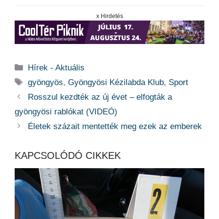
x Hirdetés
Kategória
Hírek - Aktuális
Címkék
gyöngyös
,
Gyöngyösi Kézilabda Klub
,
Sport
Rosszul kezdték az új évet – elfogták a
gyöngyösi rablókat (VIDEÓ)
Életek százait mentették meg ezek az emberek
KAPCSOLÓDÓ CIKKEK