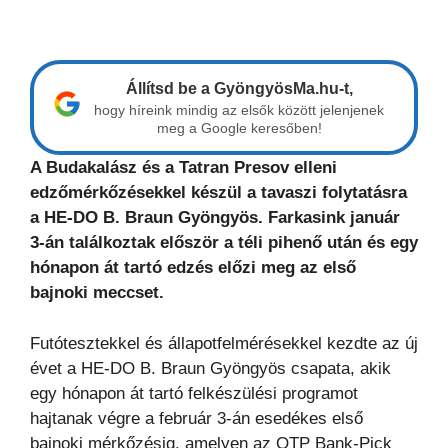
Állítsd be a GyöngyösMa.hu-t,
hogy híreink mindig az elsők között jelenjenek
meg a Google keresőben!
A Budakalász és a Tatran Presov elleni
edzőmérkőzésekkel készül a tavaszi folytatásra
a HE-DO B. Braun Gyöngyös. Farkasink január
3-án találkoztak először a téli pihenő után és egy
hónapon át tartó edzés előzi meg az első
bajnoki meccset.
Futótesztekkel és állapotfelmérésekkel kezdte az új
évet a HE-DO B. Braun Gyöngyös csapata, akik
egy hónapon át tartó felkészülési programot
hajtanak végre a február 3-án esedékes első
bajnoki mérkőzésig, amelyen az OTP Bank-Pick