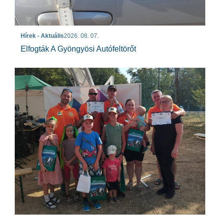
Hírek - Aktuális
2026. 08. 07.
Elfogták A Gyöngyösi Autófeltörőt