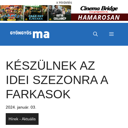
Megszakítás
Kilépés a tartalomba
x Hirdetés
MENÜ
KÉSZÜLNEK AZ
IDEI SZEZONRA A
FARKASOK
2024. január. 03.
Hírek - Aktuális