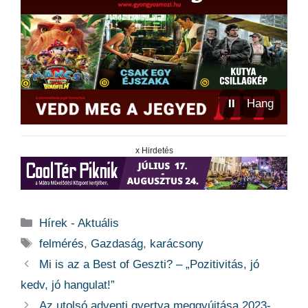
⏸
Hang
x Hirdetés
Kategória
Hírek - Aktuális
Címkék
felmérés
,
Gazdaság
,
karácsony
Mi is az a Best of Geszti? – „Pozitivitás, jó
kedv, jó hangulat!”
Az utolsó adventi gyertya meggyújtása 2023-