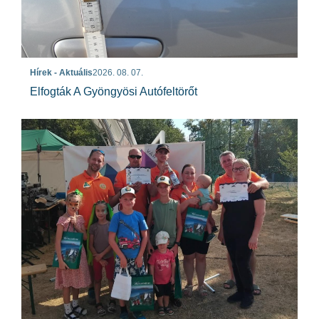
Hírek - Aktuális
2026. 08. 07.
Elfogták A Gyöngyösi Autófeltörőt