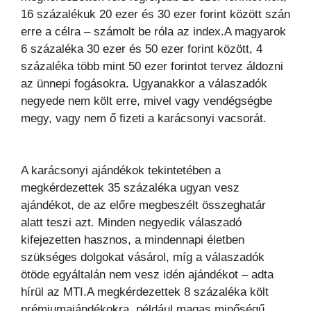
16 százalékuk 20 ezer és 30 ezer forint között szán
erre a célra – számolt be róla az index.A magyarok
6 százaléka 30 ezer és 50 ezer forint között, 4
százaléka több mint 50 ezer forintot tervez áldozni
az ünnepi fogásokra. Ugyanakkor a válaszadók
negyede nem költ erre, mivel vagy vendégségbe
megy, vagy nem ő fizeti a karácsonyi vacsorát.
A karácsonyi ajándékok tekintetében a
megkérdezettek 35 százaléka ugyan vesz
ajándékot, de az előre megbeszélt összeghatár
alatt teszi azt. Minden negyedik válaszadó
kifejezetten hasznos, a mindennapi életben
szükséges dolgokat vásárol, míg a válaszadók
ötöde egyáltalán nem vesz idén ajándékot – adta
hírül az MTI.A megkérdezettek 8 százaléka költ
prémiumajándékokra, például magas minőségű