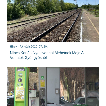
Hírek - Aktuális
2026. 07. 20.
Nincs Korlát- Nyolcvannal Mehetnek Majd A
Vonatok Gyöngyösnél