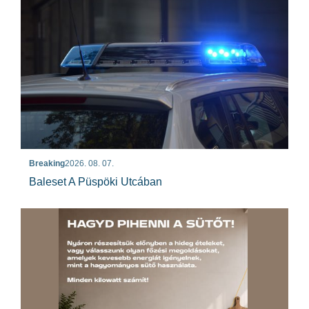
Breaking
2026. 08. 07.
Baleset A Püspöki Utcában