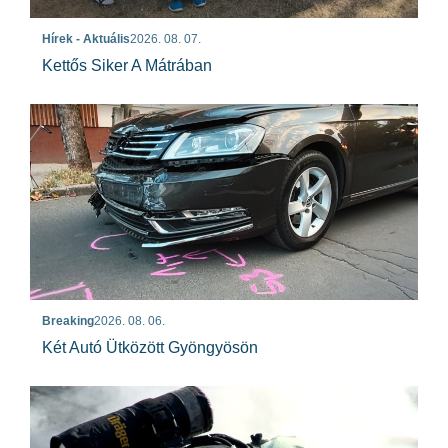
Hírek - Aktuális
2026. 08. 07.
Kettős Siker A Mátrában
Breaking
2026. 08. 06.
Két Autó Ütközött Gyöngyösön