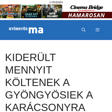
Megszakítás
Kilépés a tartalomba
x Hirdetés
MENÜ
KIDERÜLT
MENNYIT
KÖLTENEK A
GYÖNGYÖSIEK A
KARÁCSONYRA