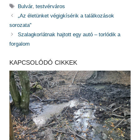
Címkék
Bulvár
,
testvérváros
„Az életünket végigkísérik a találkozások
sorozata”
Szalagkorlátnak hajtott egy autó – torlódik a
forgalom
KAPCSOLÓDÓ CIKKEK