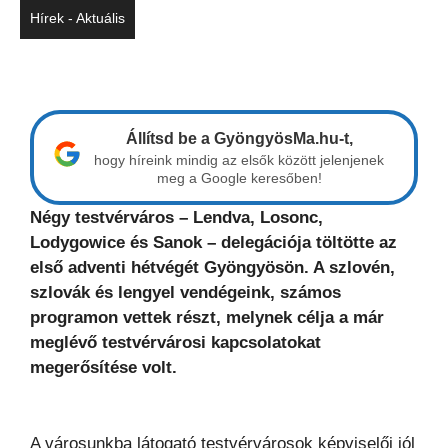
Hírek - Aktuális
Állítsd be a GyöngyösMa.hu-t,
hogy híreink mindig az elsők között jelenjenek
meg a Google keresőben!
Négy testvérváros – Lendva, Losonc,
Lodygowice és Sanok – delegációja töltötte az
első adventi hétvégét Gyöngyösön. A szlovén,
szlovák és lengyel vendégeink, számos
programon vettek részt, melynek célja a már
meglévő testvérvárosi kapcsolatokat
megerősítése volt.
A városunkba látogató testvérvárosok képviselői jól