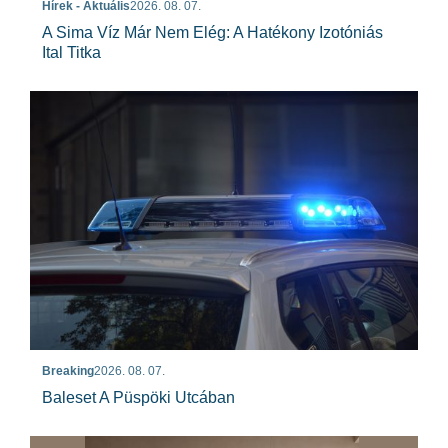
Hírek - Aktuális
2026. 08. 07.
A Sima Víz Már Nem Elég: A Hatékony Izotóniás
Ital Titka
Breaking
2026. 08. 07.
Baleset A Püspöki Utcában