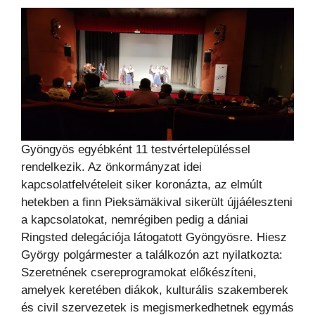
Gyöngyös egyébként 11 testvértelepüléssel
rendelkezik. Az önkormányzat idei
kapcsolatfelvételeit siker koronázta, az elmúlt
hetekben a finn Pieksämäkival sikerült újjáéleszteni
a kapcsolatokat, nemrégiben pedig a dániai
Ringsted delegációja látogatott Gyöngyösre. Hiesz
György polgármester a találkozón azt nyilatkozta:
Szeretnének csereprogramokat előkészíteni,
amelyek keretében diákok, kulturális szakemberek
és civil szervezetek is megismerkedhetnek egymás