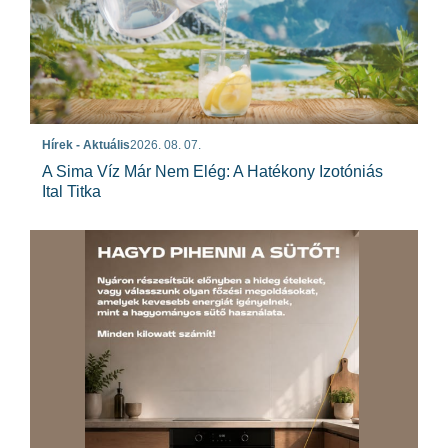
Hírek - Aktuális
2026. 08. 07.
A Sima Víz Már Nem Elég: A Hatékony Izotóniás
Ital Titka