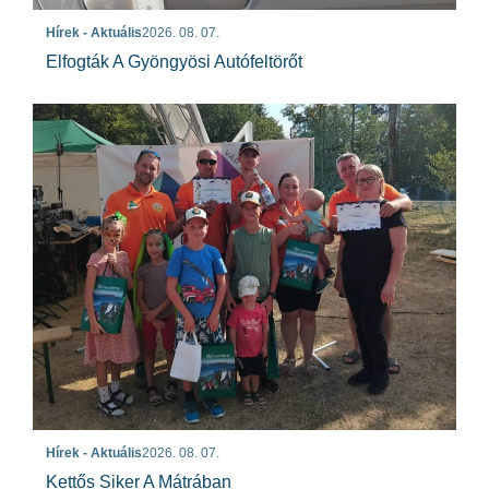
Hírek - Aktuális
2026. 08. 07.
Elfogták A Gyöngyösi Autófeltörőt
Hírek - Aktuális
2026. 08. 07.
Kettős Siker A Mátrában