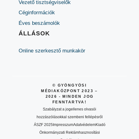
Vezető tisztségviselők
Céginformációk
Éves beszámolók
ÁLLÁSOK
Online szerkesztő munkakör
© GYÖNGYÖSI
MÉDIAKÖZPONT 2023 –
2026 - MINDEN JOG
FENNTARTVA!
Szabályzat a jogellenes olvasói
hozzászólásokkal szembeni fellépésről
ÁSZF 2025
Impresszum
Adatvédelem
Kiadó
Önkormányzati Reklámhasznosítási