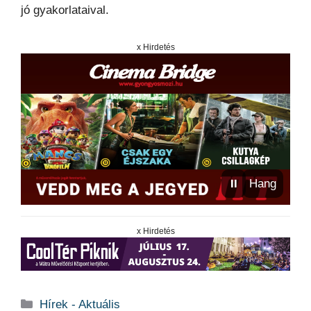
jó gyakorlataival.
x Hirdetés
⏸
Hang
x Hirdetés
Kategória
Hírek - Aktuális