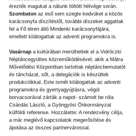
érezték magukat a nálunk töltött hétvége során.
Szombaton
az eső sem szegte kedvüket a közös
karácsonyfa díszítéstől, további díszeket aggattak
fel a Fő téren álló Mindenki karácsonyfájára,
emellett kilátogattak az adventi programokra is.
Vasárnap
a kultúrában merülhettek el a Vidróczki
Néptáncegyüttes közreműködésével, akik a Mátra
Művelődési Központban tartottak néptáncbemutatót
és táncházat, sőt, a delegációk is készültek
produkciókkal. Este ismét kilátogattak az adventi
programokra és gyertyagyújtásra, végül
borvacsorával zárták a napot- számolt be róla
Csárdás László, a Gyöngyösi Önkormányzat
külföldi referense. Hozzátette: A rendezvény célja,
a már meglévő kapcsolatok megerősítése és
ápolása az összes partnervárossal.