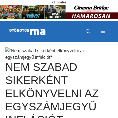
Megszakítás
Kilépés a tartalomba
x Hirdetés
MENÜ
NEM SZABAD
SIKERKÉNT
ELKÖNYVELNI AZ
EGYSZÁMJEGYŰ