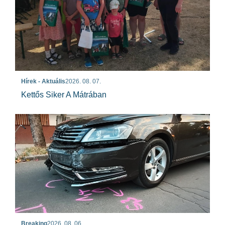
Hírek - Aktuális
2026. 08. 07.
Kettős Siker A Mátrában
Breaking
2026. 08. 06.