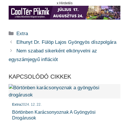
x Hirdetés
Kategória
Extra
Elhunyt Dr. Fülöp Lajos Gyöngyös díszpolgára
Nem szabad sikerként elkönyvelni az
egyszámjegyű inflációt
KAPCSOLÓDÓ CIKKEK
Extra
2024. 12. 22.
Börtönben Karácsonyoznak A Gyöngyösi
Drogárusok