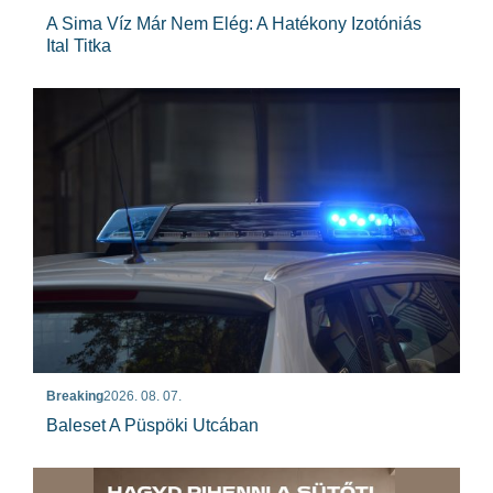
A Sima Víz Már Nem Elég: A Hatékony Izotóniás
Ital Titka
Breaking
2026. 08. 07.
Baleset A Püspöki Utcában