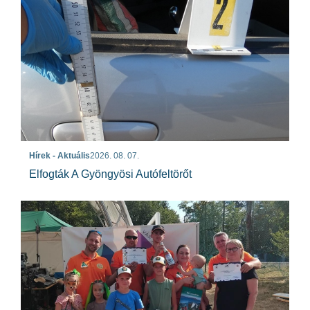
Hírek - Aktuális
2026. 08. 07.
Elfogták A Gyöngyösi Autófeltörőt