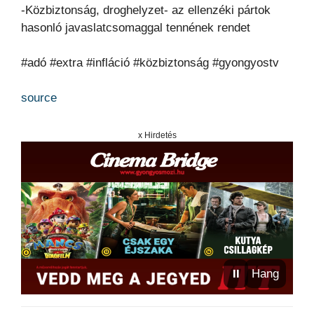
-Közbiztonság, droghelyzet- az ellenzéki pártok
hasonló javaslatcsomaggal tennének rendet
#adó #extra #infláció #közbiztonság #gyongyostv
source
x Hirdetés
⏸
Hang