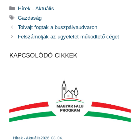
Kategória
Hírek - Aktuális
Címkék
Gazdaság
Tolvajt fogtak a buszpályaudvaron
Felszámolják az ügyeletet működtető céget
KAPCSOLÓDÓ CIKKEK
Hírek - Aktuális
2026. 08. 04.