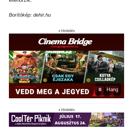
ellenőrzik.
Borítókép: dehir.hu
x Hirdetés
⏸
Hang
x Hirdetés