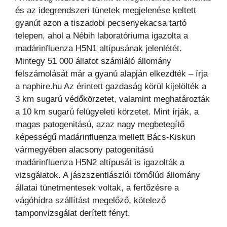
és az idegrendszeri tünetek megjelenése keltett
gyanút azon a tiszadobi pecsenyekacsa tartó
telepen, ahol a Nébih laboratóriuma igazolta a
madárinfluenza H5N1 altípusának jelenlétét.
Mintegy 51 000 állatot számláló állomány
felszámolását már a gyanú alapján elkezdték – írja
a naphire.hu Az érintett gazdaság körül kijelölték a
3 km sugarú védőkörzetet, valamint meghatározták
a 10 km sugarú felügyeleti körzetet. Mint írják, a
magas patogenitású, azaz nagy megbetegítő
képességű madárinfluenza mellett Bács-Kiskun
vármegyében alacsony patogenitású
madárinfluenza H5N2 altípusát is igazolták a
vizsgálatok. A jászszentlászlói tömőlúd állomány
állatai tünetmentesek voltak, a fertőzésre a
vágóhídra szállítást megelőző, kötelező
tamponvizsgálat derített fényt.