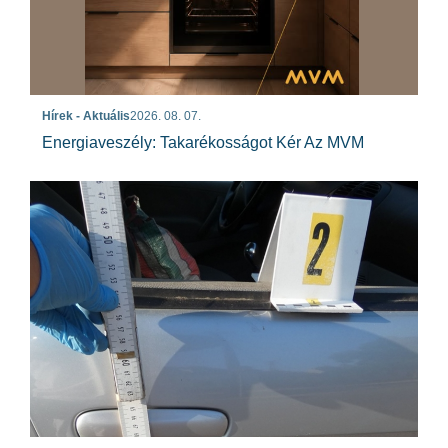
Hírek - Aktuális
2026. 08. 07.
Energiaveszély: Takarékosságot Kér Az MVM