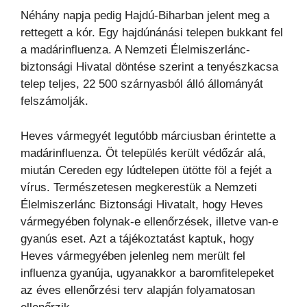
Néhány napja pedig Hajdú-Biharban jelent meg a
rettegett a kór. Egy hajdúnánási telepen bukkant fel
a madárinfluenza. A Nemzeti Élelmiszerlánc-
biztonsági Hivatal döntése szerint a tenyészkacsa
telep teljes, 22 500 szárnyasból álló állományát
felszámolják.
Heves vármegyét legutóbb márciusban érintette a
madárinfluenza. Öt település került védőzár alá,
miután Cereden egy lúdtelepen ütötte föl a fejét a
vírus. Természetesen megkerestük a Nemzeti
Élelmiszerlánc Biztonsági Hivatalt, hogy Heves
vármegyében folynak-e ellenőrzések, illetve van-e
gyanús eset. Azt a tájékoztatást kaptuk, hogy
Heves vármegyében jelenleg nem merült fel
influenza gyanúja, ugyanakkor a baromfitelepeket
az éves ellenőrzési terv alapján folyamatosan