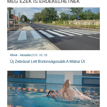
MÉG EZEK IS ÉRDEKELHETNEK
Hírek - Aktuális
2026. 08. 08.
Új Zebrával Lett Biztonságosabb A Mátrai Út