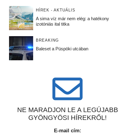
HÍREK - AKTUÁLIS
A sima víz már nem elég: a hatékony
izotóniás ital titka
BREAKING
Baleset a Püspöki utcában
NE MARADJON LE A LEGÚJABB
GYÖNGYÖSI HÍREKRŐL!
E-mail cím: