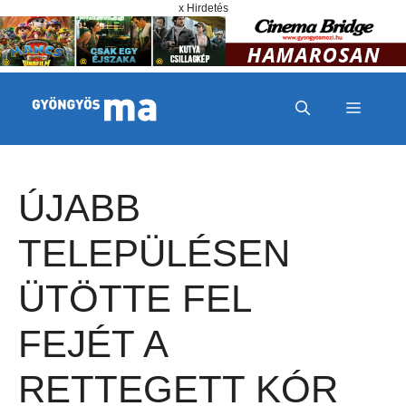
Megszakítás
Kilépés a tartalomba
x Hirdetés
MENÜ
ÚJABB
TELEPÜLÉSEN
ÜTÖTTE FEL
FEJÉT A
RETTEGETT KÓR