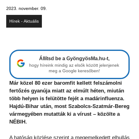
2023. november. 09.
Hírek - Aktuális
Állítsd be a GyöngyösMa.hu-t,
hogy híreink mindig az elsők között jelenjenek
meg a Google keresőben!
Már közel 80 ezer baromfit kellett felszámolni
fertőzés gyanúja miatt az elmúlt héten, miután
több helyen is felütötte fejét a madárinfluenza.
Hajdú-Bihar után, most Szabolcs-Szatmár-Bereg
vármegyében mutatták ki a vírust – közölte a
NÉBIH.
A hatóság közlése szerint a megemelkedett elhullás