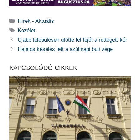
Kategória
Hírek - Aktuális
Címkék
Közélet
Újabb településen ütötte fel fejét a rettegett kór
Halálos késelés lett a szülinapi buli vége
KAPCSOLÓDÓ CIKKEK