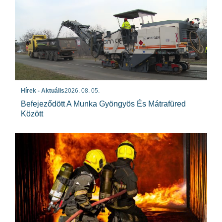
Hírek - Aktuális
2026. 08. 05.
Befejeződött A Munka Gyöngyös És Mátrafüred
Között