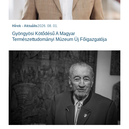
Hírek - Aktuális
2026. 08. 01.
Gyöngyösi Kötődésű A Magyar
Természettudományi Múzeum Új Főigazgatója