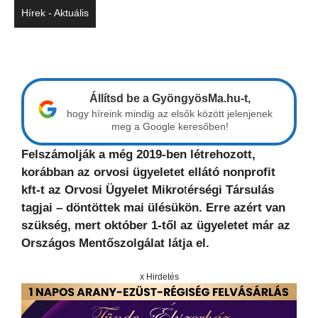
Hírek - Aktuális
Állítsd be a GyöngyösMa.hu-t,
hogy híreink mindig az elsők között jelenjenek
meg a Google keresőben!
Felszámolják a még 2019-ben létrehozott,
korábban az orvosi ügyeletet ellátó nonprofit
kft-t az Orvosi Ügyelet Mikro
t
érségi Társulás
tagjai – döntöttek mai ülésükön. Erre azért van
szükség, mert október 1-től az ügyeletet már az
Országos Mentőszolgálat látja el.
x Hirdetés