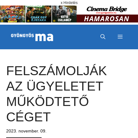
Megszakítás
Kilépés a tartalomba
x Hirdetés
MENÜ
FELSZÁMOLJÁK
AZ ÜGYELETET
MŰKÖDTETŐ
CÉGET
2023. november. 09.