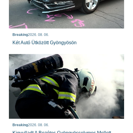
Breaking
2026. 08. 06.
Két Autó Ütközött Gyöngyösön
Breaking
2026. 08. 06.
Kigyulladt A Bozótos Gyöngyössolymos Mellett