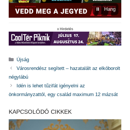
⏸
Hang
x Hirdetés
Kategória
Újság
Városrendész segített – hazatalált az elkóborolt
négylábú
Idén is lehet tűzifát igényelni az
önkormányzattól, egy család maximum 12 mázsát
KAPCSOLÓDÓ CIKKEK