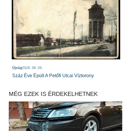
Újság
2026. 06. 04.
Száz Éve Épült A Petőfi Utcai Víztorony
MÉG EZEK IS ÉRDEKELHETNEK