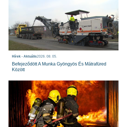
Hírek - Aktuális
2026. 08. 05.
Befejeződött A Munka Gyöngyös És Mátrafüred
Között