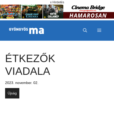
Megszakítás
Kilépés a tartalomba
x Hirdetés
MENÜ
ÉTKEZŐK
VIADALA
2023. november. 02.
Újság