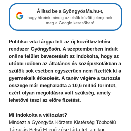
Állítsd be a GyöngyösMa.hu-t,
hogy híreink mindig az elsők között jelenjenek
meg a Google keresőben!
Politikai vita tárgya lett az új közétkeztetési
rendszer Gyöngyösön. A szeptemberben indult
online felület bevezetését az indokolta, hogy az
utóbbi időben az általános és középiskolákban a
szülők sok esetben egyszerűen nem fizették ki a
gyermekeik étkezését. A tanév végére a tartozás
összege már meghaladta a 10,6 millió forintot,
ezért olyan megoldásra volt szükség, amely
lehetővé teszi az előre fizetést.
Mi indokolta a változást?
Mindezt a Gyöngyös Körzete Kistérség Többcélú
Társulás Belső Ellenőrzése tárta fel, amikor