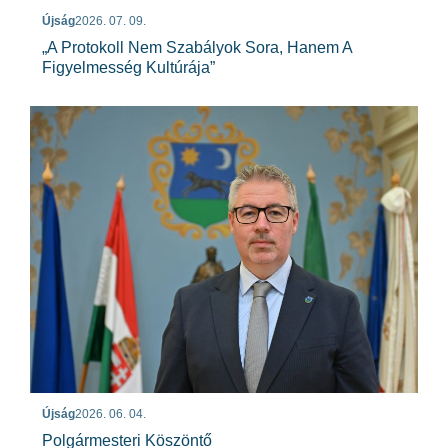
Újság
2026. 07. 09.
„A Protokoll Nem Szabályok Sora, Hanem A
Figyelmesség Kultúrája”
Újság
2026. 06. 04.
Polgármesteri Köszöntő