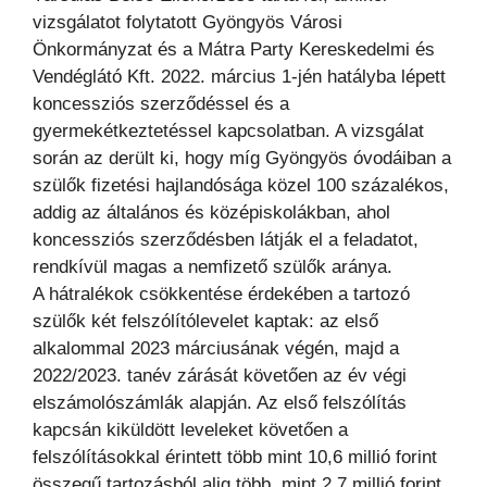
vizsgálatot folytatott Gyöngyös Városi
Önkormányzat és a Mátra Party Kereskedelmi és
Vendéglátó Kft. 2022. március 1-jén hatályba lépett
koncessziós szerződéssel és a
gyermekétkeztetéssel kapcsolatban. A vizsgálat
során az derült ki, hogy míg Gyöngyös óvodáiban a
szülők fizetési hajlandósága közel 100 százalékos,
addig az általános és középiskolákban, ahol
koncessziós szerződésben látják el a feladatot,
rendkívül magas a nemfizető szülők aránya.
A hátralékok csökkentése érdekében a tartozó
szülők két felszólítólevelet kaptak: az első
alkalommal 2023 márciusának végén, majd a
2022/2023. tanév zárását követően az év végi
elszámolószámlák alapján. Az első felszólítás
kapcsán kiküldött leveleket követően a
felszólításokkal érintett több mint 10,6 millió forint
összegű tartozásból alig több, mint 2,7 millió forint